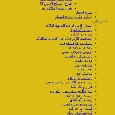
شرح مصباح الأنس۷️⃣
شرح مصباح الانس۸
شرح اسفار
بیانات حِکمی شرح اسفار
تألیفات
انسان کامل از دیدگاه نهج البلاغه
رساله أنّه الحقّ
صد و ده اشاره
ألصّحیفه الزّبرجدیّه فی کلمات سجّادیّه
انسان در عرف عرفان
نامه ها برنامه ها
دروس معرفت نفس
رساله آغاز و انجام
ولایت تکوینی
نورٌ علی نور
نهج الولایه
مناسک حج
رساله رتق و فتق
رساله خیر الأثر در ردّ جبر و قدر
هزار و یک نکته
سرح العیون فی شرح العیون
رساله رموز و کنوز
رساله أنّه الحقّ
طب و طبیب و تشریح
گشتی در حرکت
گنجینه گوهر روان