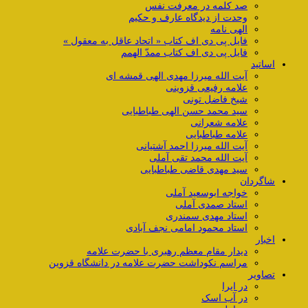
صد کلمه در معرفت نفس
وحدت از دیدگاه عارف و حکیم
الهی نامه
فایل پی دی اف کتاب « اتحاد عاقل به معقول »
فایل پی دی اف کتاب ممدّ الهمم
اساتید
آیت الله میرزا مهدی الهی قمشه ای
علامه رفیعی قزوینی
شیخ فاضل تونی
سید محمد حسن الهی طباطبایی
علامه شعرانی
علامه طباطبایی
آیت الله میرزا احمد آشتیانی
آیت الله محمد تقی آملی
سید مهدی قاضی طباطبایی
شاگردان
خواجه ابوسعید آملی
استاد صمدی آملی
استاد مهدی سمندری
استاد محمود امامی نجف آبادی
اخبار
دیدار مقام معظم رهبری با حضرت علامه
مراسم نکوداشت حضرت علامه در دانشگاه قزوین
تصاویر
در ایرا
در آب اسک