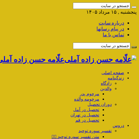
پنجشنبه , ۱۵ مرداد ۱۴۰۵
درباره سایت
در پیام رسانها
تماس با ما
علّامه حسن زاده آمل
صفحه اصلی
زندگینامه
زادگاه
والدین
مرحوم پدر
مرحومه والده
دوران تحصیل
تحصیل در آمل
تحصیل در تهران
تحصیل در قم
دروس
تفسیر سوره توحید
متن تفسیر سوره توحید ۱️⃣