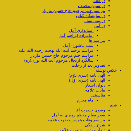
در اهلم
در سنین مختلف
مراسم ختم مرحوم حاج حسین مازیار
در نمایشگاه کتاب
در بیمارستان
در آمل
استانداری آمل
امامزاده ابراهیم آمل
مراسم ها
شب عاشورا- آمل
مراسم ترحیم آیت الله بهجت رحمه الله علیه
مراسم ختم مرحوم حاج حسین مازیار
سالگرد ارتحال مرحوم آیت الله نوری(ره)
تصاویر بعد از رحلت
عکس نوشته
الهی نامه (سری دوّم)
الهی نامه (سری اوّل)
دیوان اشعار
بیانات علامه
مناسبتی
ماه محرم
فیلم
وضوی حضرت آقا
سفر مقام معظم رهبری به آمل
مراسم وفات همسر حضرت علامه
شرح زندگی
دیدار مردم با حضرت علامه