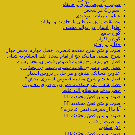
صوفی و صوفی گری و خانقاه
اسم ربّ هر شخص
عظمت مباحث توحیدی
مطابقت متون عرفانی با احادیث و روایات
اطوار انسان در عوالم مختلف
کَون جامع
کَون و اکوان
حقائق و رقائق
صوت و متن شرح مقدمه قیصری، فصل چهارم، بخش چهار
شرح انفسی مناسک حج از امام سجاد علیه السلام به شبلی
فصل چهارم شرح مقدمه فصوص قیصری، بخش سوم
فصل چهارم شرح مقدمه فصوص قیصری ، بخش دو
عناوین مسالک، مناهج و مراحل در دروس اسفار
فصل ششم شرح مقدمه فصوص قیصری، بخش۳
فصل ششم شرح مقدمه فصوص قیصری، بخش دو
حضرت خدیجه سلام الله علیها
صوت و متن فصّ محمدیه ۴️⃣
صوت و متن فصّ محمّدیه ۳️⃣
آیا ما از معرفت نفس عاجزیم؟
صوت و متن فصّ محمّدیّه ۲️⃣
مواظبت از قلب
ذکر سکوت
صوت و متن فصّ محمّدیّه۱️⃣