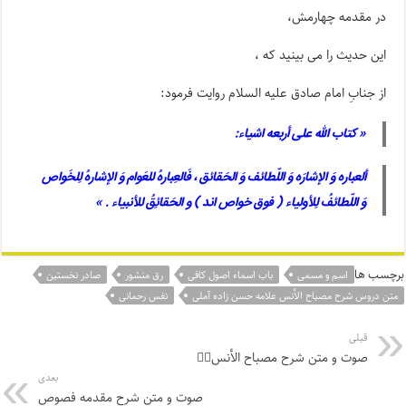
در مقدمه چهارمش،
این حدیث را می بینید که ،
از جنابِ امام صادق علیه السلام روایت فرمود:
« کتاب الله علی أربعه اشیاء:
ألعباره وَ الإشارَه وَ اللّطائف وَ الحَقائق ، فَالعِبارهُ للعَوام وَ الإشارهُ لِلخَواص
وَ اللّطائفُ لِلأولیاء ( فوق خواص اند ) و الحَقائِقُ للأنبیاء . »
برچسب ها
اسم و مسمی
باب اسماء اصول کافی
رق منشور
صادر نخستین
متن دروس شرح مصباح الأنس علامه حسن زاده آملی
نفس رحمانی
قبلی
صوت و متن شرح مصباح الأنس۶️⃣
بعدی
صوت و متن شرح مقدمه فصوص