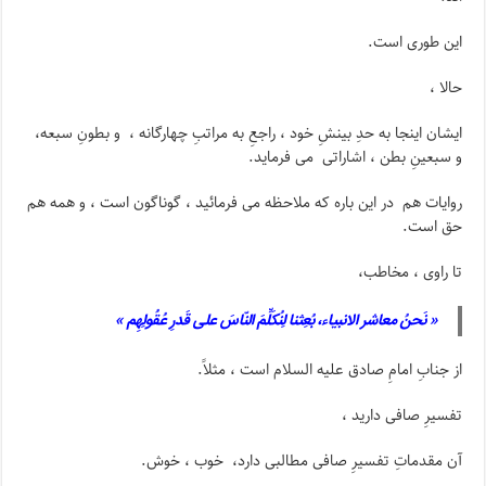
این طوری است.
حالا ،
ایشان اینجا به حدِ بینشِ خود ، راجعِ به مراتبِ چهارگانه ، و بطونِ سبعه،
و سبعینِ بطن ، اشاراتی می فرماید.
روایات هم در این باره که ملاحظه می فرمائید ، گوناگون است ، و همه هم
حق است.
تا راوی ، مخاطب،
« نَحنُ معاشر الانبیاء، بُعِثنا لِنُکَلِّمَ النّاسَ علی قَدرِ عُقُولِهِم »
از جنابِ امامِ صادق علیه السلام است ، مثلاً.
تفسیرِ صافی دارید ،
آن مقدماتِ تفسیرِ صافی مطالبی دارد، خوب ، خوش.