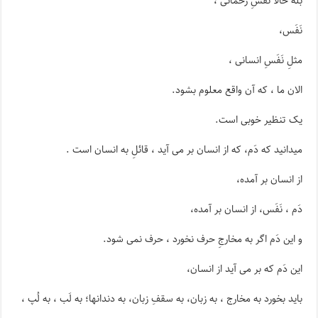
بله حالا نَفَسِ رحمانی ،
نَفَس،
مثلِ نَفَسِ انسانی ،
الان ما ، که آن واقع معلوم بشود.
یک تنظیر خوبی است‌.
میدانید که دَم، که از انسان بر می آید ، قائلِ به انسان است .
از انسان بر آمده،
دَم ، نَفَس، از انسان بر آمده،
و این دَم اگر به مخارجِ حرف نخورد ، حرف نمی شود.
این دَم که بر می آید از انسان،
باید بخورد به مخارج ، به زبان، به سقفِ زبان، به دندانها؛ به لَب ، به لُپ ،