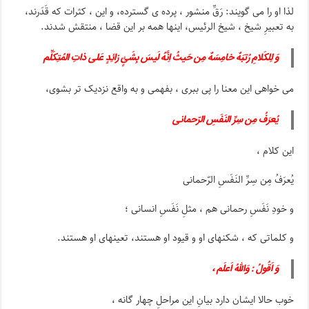
لذا او را می گویند: رَقِّ منشور ، پرده ی گسترده، و این ، کثرات که قَدَرند،
به تعبیرِ شیخ ، شیخ الرئیس، اینها همه بر این قضا ، منتقش شدند‌.
وَ لِلکَلامِ رُتبَهٌ خامِسَهٌ مِن حَیثُ اِنَّهُ لَیسَ بِشَئٍ زائِدٍ عَلی ذاتِ المُتِکَلِّم
می خواهی این معنا را پی ببری ، بفهمی و به واقع نزدیک تر بشوی،
یُعرَفُ مِن سِرِّ النَفَسِ الرّحمانی
این کلام ،
یُعرَفُ مِن سِرِّ النَفَسِ الرّحمانی
و خودِ نَفَسِ رحمانی هم ، مثلِ نَفَسِ انسانی ؛
و کلماتی که ، شکنهای او و قیود او هستند، تعینهای او هستند.
وَ اَقُولُ : وَاللهُ اَعلَم ،
خوب حالا ایشان دارد بیانِ این مراحلِ چهار گانه ،