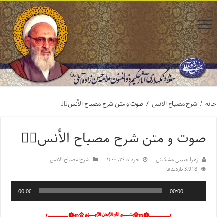
خانه
/
شرح مصباح الانس
/
صوت و متن شرح مصباح الأنس۷️⃣
صوت و متن شرح مصباح الأنس۷️⃣
زهرا حبیبی مشکینی
خرداد ۲۹, ۱۴۰۰
شرح مصباح الانس
3,918 بازدیدها
00:00
00:00
؛▬▬▬❁ஜ۩﷽۩ஜ❁▬▬▬؛