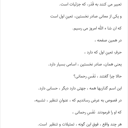
تعبیر می کنند به قَدَر، که جزئیات است.
و یکی از معانی صادر نخستین، تعینِ اول است
که ان شا ء الله امروز می رسیم.
در همین صفحه ،
حرفِ تعینِ اول که دارد ،
یعنی همان، صادر نخستین ، اسامی بسیار دارد.
حالا چرا گفتند ، نَفَسِ رحمانی؟
این اسم گذاریها همه ، جهتی دارد دیگر ، حسابی دارد.
در فصوص به عرض رساندیم که ، عنوانِ تنظیر ، تشبیه،
که او را فرمودند نَفَسِ رحمانی ،
هر چند واقع ، فوقِ این گونه ، تمثیلات و تنظیر است.