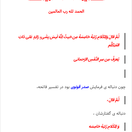
الحمد لله رب العالمین
ثُمَّ قالَ وَلِلکَلامِ رُتبَهٌ خامِسَهٌ مِن حَیثُ اِنَّهُ لَیسَ بِشَیءٍ زائِدٍ عَلی ذاتِ
المُتِکَلِّم
یُعرَفُ مِن سِرِ النَّفَسِ الرَّحمانی
چون دنباله ی فرمایش
صدر قونوی
بود در تفسیر فاتحه،
ثُمَّ قالَ ،
دنباله ی گفتارشان ،
وَ لِلکَلامِ رُتبَهُ خامِسَه