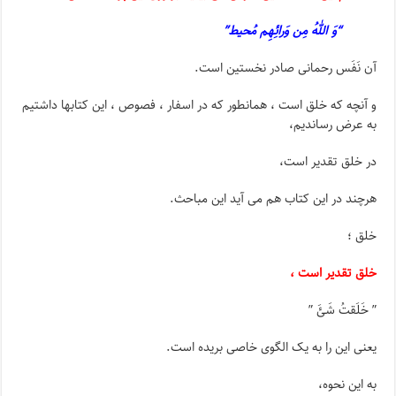
“وَ اللهُ مِن وَرائِهِم مُحیط”
آن نَفَس رحمانی صادر نخستین است.
و آنچه که خلق است ، همانطور که در اسفار ، فصوص ، این کتابها داشتیم
به عرض رساندیم،
در خلق تقدیر است،
هرچند در این کتاب هم می آید این مباحث.
خلق ؛
خلق تقدیر است ،
” خَلَقتُ شَئَ ”
یعنی این را به یک الگوی خاصی بریده است.
به این نحوه،