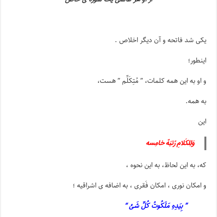
یکی شد فاتحه و آن دیگر اخلاص .
اینطور؛
و او به این همه کلمات، ” مُتِکَلِّم ” هست،
به همه.
این
وَلِلکَلامِ رُتبَهٌ خامِسه
که، به این لحاظ، به این نحوه ،
و امکان نوری ، امکان فَقری ، به اضافه ی اشراقیه ؛
” بِیَدِهِ مَلَکُوتُ کُلِّ شَئ “