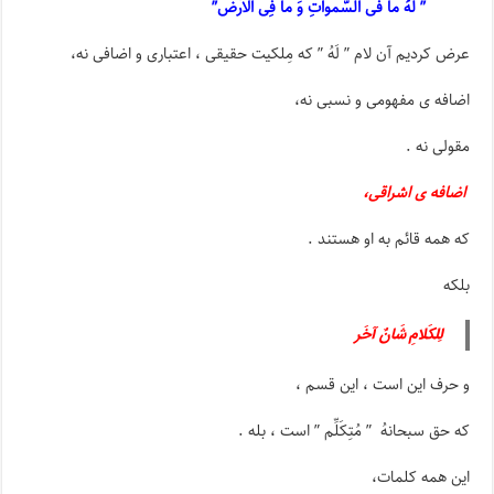
” لَهُ ما فی السَّمواتِ وَ ما فِی الاَرض”
عرض کردیم آن لام ” لَهُ ” که مِلکیت حقیقی ، اعتباری و اضافی نه،
اضافه ی مفهومی و نسبی نه،
مقولی نه .
اضافه ی اشراقی،
که همه قائم به او هستند .
بلکه
لِلکَلامِ شَانٌ آخَر
و حرف این است ، این قسم ،
که حق سبحانهُ ” مُتِکَلِّم ” است ، بله .
این همه کلمات،