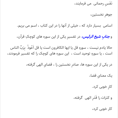
نَفَسِ رحمانی می فرمایند،
جوهرِ نخستین،
اسامی بسیار دارد که ، خیلی از آنها را در این کتاب ، اسم می بریم.
و
جنابِ شیخ الرئیس،
در تفسیرِ یکی از این سوره های کوچکِ قرآن،
حالا یادم نیست ، سورهِ قل یا ایها الکافرون است یا قل اَعُوذُ بِرَبِّ الناس
است ، یا سورهِ توحید است ، این سوره های کوچک را که تفسیر فرمودند،
در یکی از این سوره ها، صادرِ نخستین را ، قضایِ الهی گرفته،
یک معنایِ قضا،
کارِ خوبی کرد.
و کثرات را قَدَرِ الهی گرفته،
کار خوبی کرد،