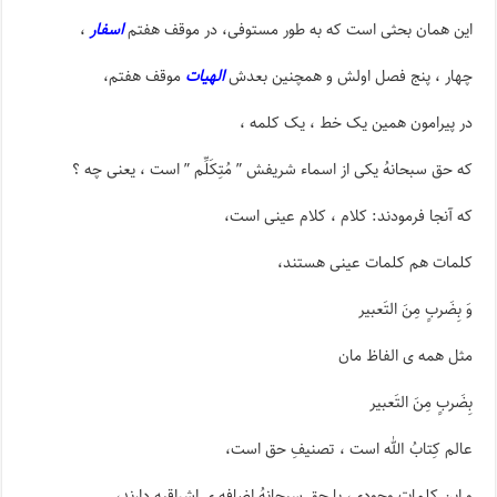
این همان بحثی است که به طور مستوفی، در موقف هفتم
اسفار
،
چهار ، پنج فصل اولش و همچنین بعدش
الهیات
موقف هفتم،
در پیرامون همین یک خط ، یک کلمه ،
که حق سبحانهُ یکی از اسماء شریفش ” مُتِکَلِّم ” است ، یعنی چه ؟
که آنجا فرمودند: کلام ، کلام عینی است،
کلمات هم کلمات عینی هستند،
وَ بِضَربٍ مِنَ التَعبیر
مثل همه ی الفاظ مان
بِضَربٍ مِنَ التَعبیر
عالم کِتابُ الله است ، تصنیفِ حق است،
و این کلماتِ وجودی، با حق سبحانهُ اضافه ی اشراقیه دارند،