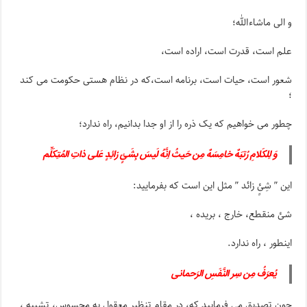
و الی ماشاءالله؛
علم است، قدرت است، اراده است،
شعور است، حیات است، برنامه است،که در نظام هستی حکومت می کند
؛
چطور می خواهیم که یک ذره را از او جدا بدانیم، راه ندارد؛
وَ لِلکَلامِ رُتبَهٌ خامِسَهٌ مِن حَیثُ اِنَّهُ لَیسَ بِشَئٍ زائِدٍ عَلی ذاتِ المُتِکَلِّم
این ” شِئٍ زائد ” مثل این است که بفرمایید:
شئ منقطع، خارج ، بریده ،
اینطور ، راه ندارد.
یُعرَفُ مِن سِر النَّفَسِ الرَحمانی
چون تصدیق می فرمایید که، در مقام تنظیر معقول به محسوس، تشبیه ،