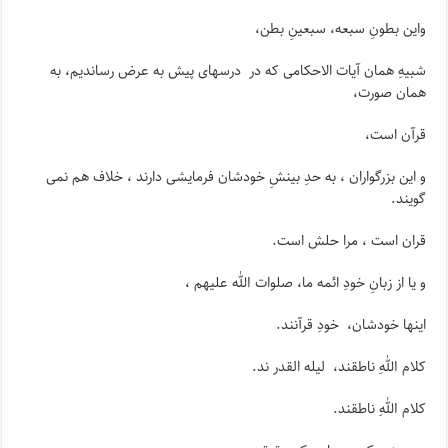
واین بطونِ سبعه، سبعینِ بطن،
شبیهِ همان آیات الاحکامی که در درسهای پیش به عرض رساندیم، به
همان صورت،
قرآن است،
و این بزرگواران ، به حدِ بینشِ خودشان فرمایشی دارند ، خلاف هم نمی
گویند.
قران است ، مرا حلش است.
و یا از زبانِ خودِ ائمه ما، صلوات الله علیهم ،
اینها خودشان، خودِ قرآنند.
کلام اللهِ ناطقند، لیله القدر ند.
کلام اللهِ ناطقند.