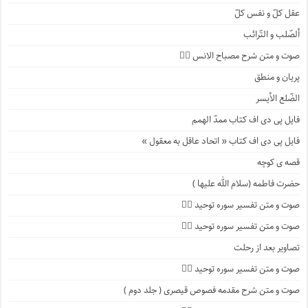
عقل کلّ و نفس کلّ
ألصّلب و التّرائب
صوت و متن شرح مصباح الانس ۹️⃣
پریان و منطق
الضّلع الأیسر
فایل پی دی اف کتاب ممدّ الهمم
فایل پی دی اف کتاب « اتحاد عاقل به معقول »
قصه ی کوچه
حضرت فاطمه (سلام الله علیها )
صوت و متن تفسیر سوره توحید ۴️⃣
صوت و متن تفسیر سوره توحید ۳️⃣
تصاویر بعد از رحلت
صوت و متن تفسیر سوره توحید ۲️⃣
صوت و متن شرح مقدمه فصوص قیصری ( جلد دوم )