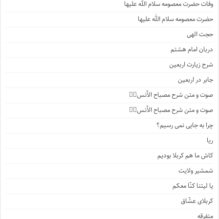
وفات حضرت معصومه سلام الله علیها
حضرت معصومه سلام الله علیها
حجت الهی
دربان امام هشتم
شرح زیارت اربعین
جابر در اربعین
صوت و متن شرح مصباح الأنس۴️⃣
صوت و متن شرح مصباح الأنس۳️⃣
چرا به جایی نمی رسیم؟
ریا
کاش ما هم کربلا بودیم
شمشیر ولایت
یا لیتنا کنّا معکم
کربلای عشّاق
متفرقه