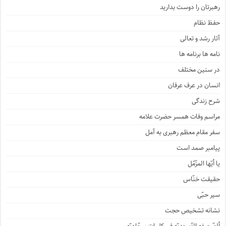
رهبرتان را دوست بدارید
حفظ نظام
آثار رشد و تعالی
نامه ها برنامه ها
در سنین مختلف
انسان در عرف عرفان
شرح زندگی
مراسم وفات همسر حضرت علامه
سفر مقام معظم رهبری به آمل
پیامبر صمد است
یا أیّها المزّمّل
حقیقت خنّاس
سیر حبّی
نشانه تشخیص حجت