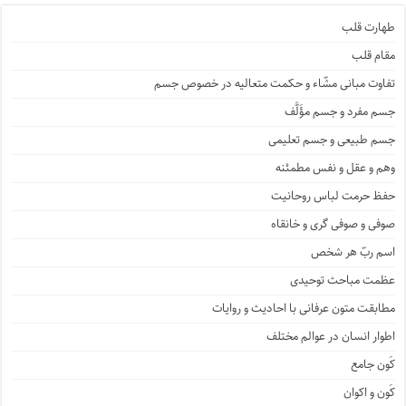
طهارت قلب
مقام قلب
تفاوت مبانی مشّاء و حکمت متعالیه در خصوص جسم
جسم مفرد و جسم مؤَلَّف
جسم طبیعی و جسم تعلیمی
وهم و عقل و نفس مطمئنه
حفظ حرمت لباس روحانیت
صوفی و صوفی گری و خانقاه
اسم ربّ هر شخص
عظمت مباحث توحیدی
مطابقت متون عرفانی با احادیث و روایات
اطوار انسان در عوالم مختلف
کَون جامع
کَون و اکوان