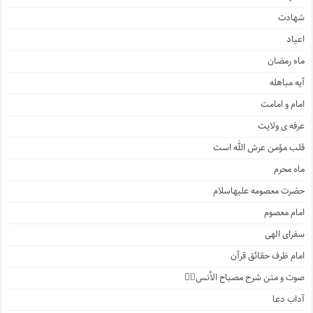
شهادت
اعیاد
ماه رمضان
آیه مباهله
امام و امامت
عرفه ی ولایت
قلب مؤمن عرش الله است
ماه محرم
حضرت معصومه علیهاسلام
امام معصوم
سفرای الهی
امام ظرف حقائق قرآن
صوت و متن شرح مصباح الأنس۲️⃣
آداب دعا