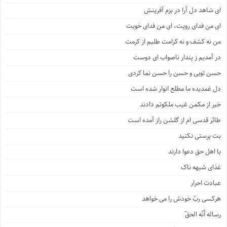
ای شاهد دل آرا در بزم آفرینش
ای من فدای رویت، ای من فدای خویت
من نه کشف و نه کرامت طلبم از کرمت
در آمدیم ز پندار ناصواب ای دوست
حسن تویی و حسن را حسن نما کردی
دل غمدیده ما مطلع انوار شده است
خبر از مکمن غیب ملکوتم دادند
طائر قدسی ام از گلشن راز آمده است
بت پرستی نکنید
با اهل حق دعوا دارند
غذای شبهه ناک
عبادت احرار
هرکسی ربّ خودش را می خواهد
رساله أنّه الحقّ