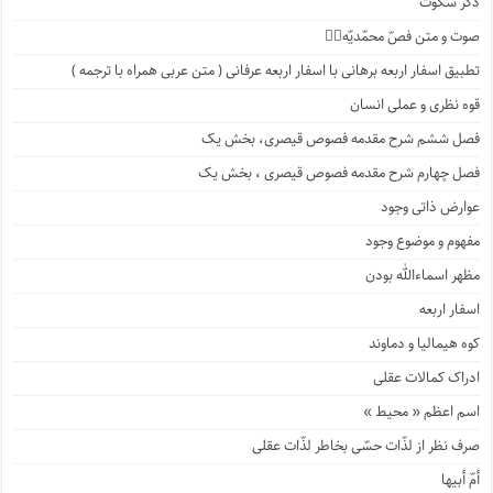
ذکر سکوت
صوت و متن فصّ محمّدیّه۱️⃣
تطبیق اسفار اربعه برهانی با اسفار اربعه عرفانی ( متن عربی همراه با ترجمه )
قوه نظری و عملی انسان
فصل ششم شرح مقدمه فصوص قیصری، بخش یک
فصل چهارم شرح مقدمه فصوص قیصری ، بخش یک
عوارض ذاتی وجود
مفهوم و موضوع وجود
مظهر اسماءالله بودن
اسفار اربعه
کوه هیمالیا و دماوند
ادراک کمالات عقلی
اسم اعظم « محیط »
صرف نظر از لذّات حسّی بخاطر لذّات عقلی
أمّ أبیها