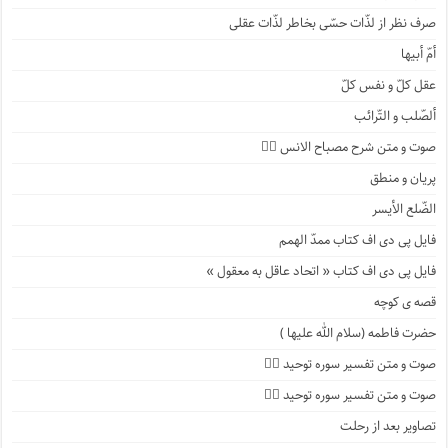
صرف نظر از لذّات حسّی بخاطر لذّات عقلی
أمّ أبیها
عقل کلّ و نفس کلّ
ألصّلب و التّرائب
صوت و متن شرح مصباح الانس ۹️⃣
پریان و منطق
الضّلع الأیسر
فایل پی دی اف کتاب ممدّ الهمم
فایل پی دی اف کتاب « اتحاد عاقل به معقول »
قصه ی کوچه
حضرت فاطمه (سلام الله علیها )
صوت و متن تفسیر سوره توحید ۴️⃣
صوت و متن تفسیر سوره توحید ۳️⃣
تصاویر بعد از رحلت