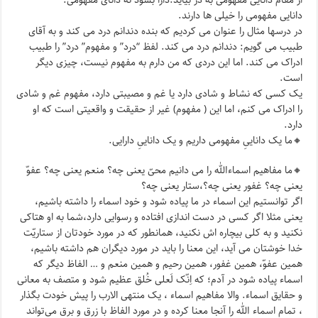
از مقام دانایی مفهومی به در بیاید.دارا بشود نه دانای مفهومی.
دانایی مفهومی را خیلی ها دارند.
در درسها مثال را عنوان می کردیم که بنده دندانم درد می کند و به آقای
طبیب می گویم: دندانم درد می کند. لفظ “درد” و مفهوم” درد” را طبیب
ادراک می کند. اما این دردی که من دارم به مفهوم نیست، چیزی دیگر
است.
یک کسی که نشاط و شادی دارد یا غم و مصیبتی دارد، مفهوم غم و شادی
را ادراک می کنم، اما این ( مفهوم) غیر از حقیقت و واقعیتی است که او
دارد.
🔸ما یک داناییِ مفهومی داریم و یک داناییِ دارایی.
🔸ما مفاهیم اسماءالله را می دانیم محیّ یعنی چه؟ منعم یعنی چه؟ عفوّ
یعنی چه؟ غفور یعنی چه؟،ستار یعنی چه؟
اگر توانستیم این اسماء در ما پیاده شود و خود اسماء را داشته باشیم،
یعنی مثلا اگر کسی در دست اندازی افتاده و رسوایی دارد،شما به او هتاکی
نکنید و به کلی بیچاره اش نکنید، همانطور که در مورد خودتان از ستاریّت
خدا خوشتان می آید، این معنا را باید در مورد دیگران هم داشته باشیم،
همین عفوّ، همین غفور، همین رحیم و همین منعم و … الفاظ دیگر که
اسماء پیاده شود در آدم؛ که اِنّک لَعلی خُلق عظیم شود و متصف به معانی
و حقایق اسماء‌. والا مفاهیم اسماء ، یک منتهی الارب را پیش خودت بگذار
، تمام اسماء الله را آنجا معنا کرده و در مورد الفاظ با زرق و برق می‌تواند