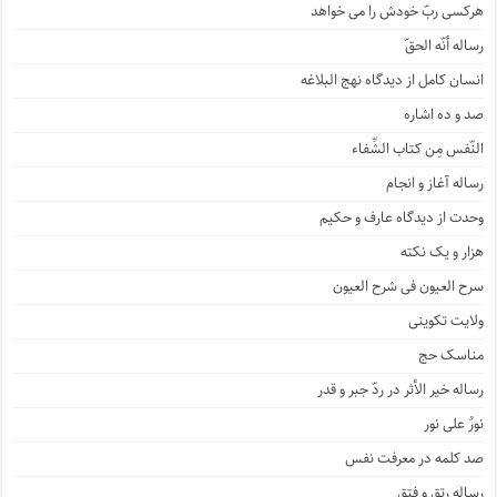
هرکسی ربّ خودش را می خواهد
رساله أنّه الحقّ
انسان کامل از دیدگاه نهج البلاغه
صد و ده اشاره
النّفس مِن کتاب الشِّفاء
رساله آغاز و انجام
وحدت از دیدگاه عارف و حکیم
هزار و یک نکته
سرح العیون فی شرح العیون
ولایت تکوینی
مناسک حج
رساله خیر الأثر در ردّ جبر و قدر
نورٌ علی نور
صد کلمه در معرفت نفس
رساله رتق و فتق