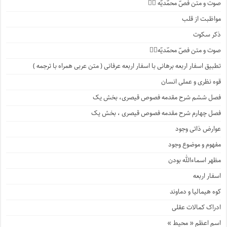
صوت و متن فصّ محمّدیّه ۲️⃣
مواظبت از قلب
ذکر سکوت
صوت و متن فصّ محمّدیّه۱️⃣
تطبیق اسفار اربعه برهانی با اسفار اربعه عرفانی ( متن عربی همراه با ترجمه )
قوه نظری و عملی انسان
فصل ششم شرح مقدمه فصوص قیصری، بخش یک
فصل چهارم شرح مقدمه فصوص قیصری ، بخش یک
عوارض ذاتی وجود
مفهوم و موضوع وجود
مظهر اسماءالله بودن
اسفار اربعه
کوه هیمالیا و دماوند
ادراک کمالات عقلی
اسم اعظم « محیط »