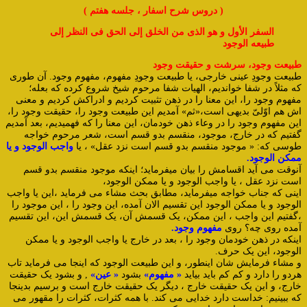
( دروس شرح اسفار ، جلسه هفتم )
السفر الأول و هو الذی من الخلق إلى الحق فی النظر إلى
طبیعه الوجود
طبیعت وجود، سرشت و حقیقت وجود
طبیعت وجودِ عینی خارجی، یا طبیعت وجودِ مفهوم، مفهوم وجود. آن طوری
که مثلاً در شفا خواندیم، الهیات شفا مرحوم شیخ شروع کرده که بعله؛
مفهوم وجود را، این معنا را در ذهن تثبیت کردیم و ادراکش کردیم و معنی
اش هم اوّلیّ بدیهی است،«ثم» آمدیم این طبیعت وجود را، حقیقت وجود را،
این مفهوم وجود را در وعاء ذهن خودمان، این معنا را که فهمیدیم، بعد آمدیم
گفتیم که در خارج، موجود، منقسم بدو قسم است، شعر مرحوم خواجه
طوسی که: « موجود منقسم بدو قسم است نزد عقل» ، یا
واجب الوجود و یا
ممکن الوجود.
آنوقت می آید اقسامش را بیان میفرماید؛ اینکه موجود منقسم بدو قسم
است نزد عقل ، یا واجب الوجود و یا ممکن الوجود،
اینی که جناب خواجه میفرماید، مطابق بحث مشاء می فرماید ،این یا واجب
الوجود و یا ممکن الوجود این تقسیم الان آمده، این وجود را ، این موجود را
،گفتیم این واجب ، این ممکن، یک قسمش آن، یک قسمش این، این تقسیم
آمده روی چه؟ روی
مفهوم وجود.
اینکه در ذهن خودمان وجود را ، بعد در خارج یا واجب الوجود و یا ممکن
الوجود، این یک حرف.
و مشاء فرمایش شان اینطور، و این طبیعت الوجود که اینجا می فرماید تاب
هردو را دارد و کم کم باید بیاید
« مفهوم»
بشود
« عین»
, و بشود یک حقیقت
خارج، و این یک حقیقت خارج ، دیگر یک حقیقت خارج است و برسیم بدینجا
که ببینیم: خداست دارد خدایی می کند. با همه کثرات، کثرات را مقهور می