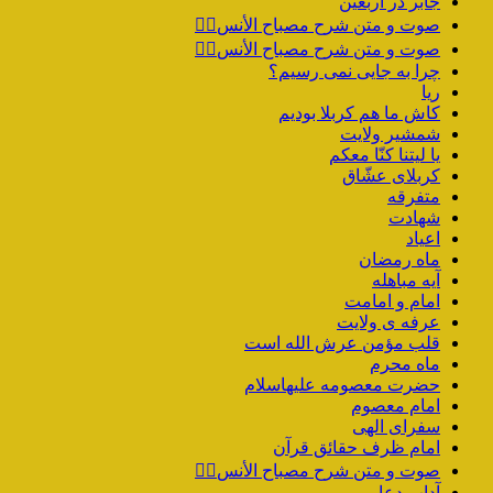
جابر در اربعین
صوت و متن شرح مصباح الأنس۴️⃣
صوت و متن شرح مصباح الأنس۳️⃣
چرا به جایی نمی رسیم؟
ریا
کاش ما هم کربلا بودیم
شمشیر ولایت
یا لیتنا کنّا معکم
کربلای عشّاق
متفرقه
شهادت
اعیاد
ماه رمضان
آیه مباهله
امام و امامت
عرفه ی ولایت
قلب مؤمن عرش الله است
ماه محرم
حضرت معصومه علیهاسلام
امام معصوم
سفرای الهی
امام ظرف حقائق قرآن
صوت و متن شرح مصباح الأنس۲️⃣
آداب دعا