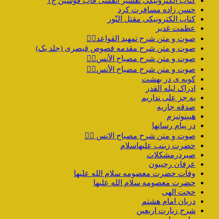
کتاب الکترونیکی تفسیر انفسی قاب قوسین ج۱
حسن زاده مسافرت کرد
کتاب الکترونیکی مقتل النّور
عظمت غدیر
صوت و متن شرح تمهید القواعد۱️⃣
صوت و متن شرح مقدمه فصوص قیصری (جلد یک)
صوت و متن شرح مصباح الأنس۷️⃣
صوت و متن شرح مصباح الأنس۶️⃣
کوبه ی در بهشت
ادراک لیله القدر
به جز علی نداریم
صدقه جاریه
هیپنوتیزم
در پیام رسانها
صوت و متن شرح مصباح الانس ۵️⃣
حضرت زینب علیهاسلام
صبردرمشکلات
عرفان رجبیون
وفات حضرت معصومه سلام الله علیها
حضرت معصومه سلام الله علیها
حجت الهی
دربان امام هشتم
شرح زیارت اربعین