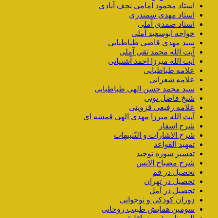
استاد محمود امامی نجف آبادی
استاد مهدی سمندری
استاد صمدی آملی
خواجه ابوسعید آملی
سید مهدی قاضی طباطبایی
آیت الله محمد تقی آملی
آیت الله میرزا احمد آشتیانی
علامه طباطبایی
علامه شعرانی
سید محمد حسن الهی طباطبایی
شیخ فاضل تونی
علامه رفیعی قزوینی
آیت الله میرزا مهدی الهی قمشه ای
شرح اسفار
شرح الاشارات و التّنبیهات
تمهید القواعد
تفسیر سوره توحید
شرح مصباح الانس
تحصیل در قم
تحصیل در تهران
تحصیل در آمل
دوران کودکی و نوجوانی
سومین همایش طبیب روحانی