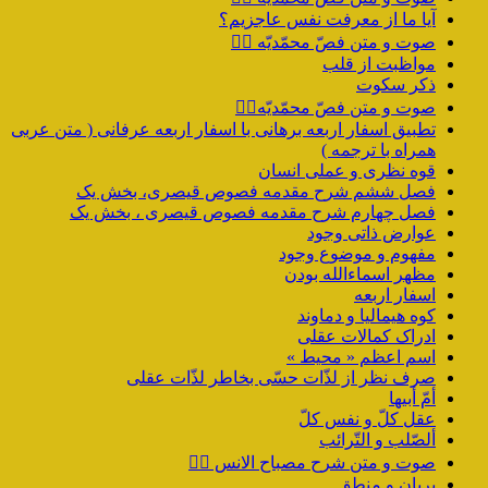
آیا ما از معرفت نفس عاجزیم؟
صوت و متن فصّ محمّدیّه ۲️⃣
مواظبت از قلب
ذکر سکوت
صوت و متن فصّ محمّدیّه۱️⃣
تطبیق اسفار اربعه برهانی با اسفار اربعه عرفانی ( متن عربی
همراه با ترجمه )
قوه نظری و عملی انسان
فصل ششم شرح مقدمه فصوص قیصری، بخش یک
فصل چهارم شرح مقدمه فصوص قیصری ، بخش یک
عوارض ذاتی وجود
مفهوم و موضوع وجود
مظهر اسماءالله بودن
اسفار اربعه
کوه هیمالیا و دماوند
ادراک کمالات عقلی
اسم اعظم « محیط »
صرف نظر از لذّات حسّی بخاطر لذّات عقلی
أمّ أبیها
عقل کلّ و نفس کلّ
ألصّلب و التّرائب
صوت و متن شرح مصباح الانس ۹️⃣
پریان و منطق