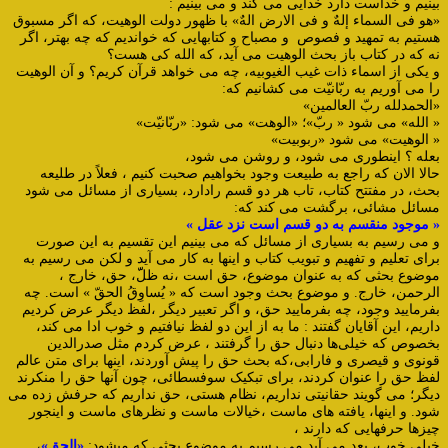
بینیم و خداست دارد خدایی می کند و می بینیم :
«هو فی السماء إلهٌ و فی الارض الهٌ» با ظهور دولت الوهیت، که اگر مسبوق
هستیم به تمهید و فصوص و مصباح و کتابهایی که خواندیم که چه بهتر، اگر
نه که در کتاب باز بحث الوهیت می آید، که الله کی هست؟
و یکی از اسماء ذات غیب الغیوبیه، چه می خواهد قرآن کریم؟ و آن الوهیت
را می آوریم به ربّانیّت می کشانیم که:
«الحمدلله ربّ العالمین»
« الله» می شود « ربّ»؛ «الوهت» می شود: «ربّانیّت»
« الوهیت» می شود «ربوبیت»
بعله ؟ اینطوری می شود، و روشن می شود،
حالا الان که راجع به طبیعت وجود بخواهیم صحبت کنیم ، فعلاً در طلیعه
بحث، در مفتتح کتاب، تاب هر دو قسم رادارد، بسیاری از مسائل می شود
مسائل مشائی، برگشت می کند که:
« موجود منقسم به دو قسم است نزد عقل »
و می رسیم به بسیاری از مسائل که می بینیم این تقسیم به این صورت
برای تعلیم و تفهیم و تبویب کتاب و اینها به کار می آید و لکن می رسیم به
موضوع بحثی که به عنوان موضوع، حق است ،نه ظلّّ، حق، خارج ،
الرحمن، خارج. و موضوع بحث وجود است که « یُساوِقُ الحقّ » است. چه
بفرمایید وجود، چه بفرمایید حق، و اگر تعبیر دیگر ،لفظ دیگر عرض کردیم
داریم، این آقایان گفتند : ما به از این دو لفظ نیافتیم و خوب ادا می کند،
بخصوص که خیلی‌ها دنبال حق را گرفتند ، عرض کردم مثل صدرالدین
قونوی و قیصری و فارابی،که بحث حق را پیش آوردند، اینها برای متن عالم
لفظ حق را عنوان کردند، برای تبکیک سوفسطائی، چون آنها حق را منکرند
دیگر؛ می گویند حقانیتی نداریم، نظام هستی، حق نداریم که حرفش زده می
شود. و اینها، یافته های ماست ،خیالات ماست و نظرهای ماست و اینجور
چیزها حرفهایی که دارند ،
خیلی خوب، بعد می آید می رسیم به موضوع بحثی که میشود:
«الحق»
،