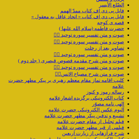
الضّلع الأیسر
فایل پی دی اف کتاب ممدّ الهمم
فایل پی دی اف کتاب « اتحاد عاقل به معقول »
قصه ی کوچه
حضرت فاطمه (سلام الله علیها )
صوت و متن تفسیر سوره توحید ۴️⃣
صوت و متن تفسیر سوره توحید ۳️⃣
تصاویر بعد از رحلت
صوت و متن تفسیر سوره توحید ۲️⃣
صوت و متن شرح مقدمه فصوص قیصری ( جلد دوم )
صوت و متن تفسیر سوره توحید ۱️⃣
صوت و متن شرح مصباح الانس۸⃣
کلیپ اقامه نماز مقام معظم رهبری بر پیکر مطهر حضرت
علامه
رساله رموز و کنوز
کتاب الکترونیکی برگزیده اشعارعلامه
الهی نامه مصوّر
آلبوم عکس الکترونیکی حضرت علامه
تشییع و تدفین پیکر مطهر حضرت علامه
فیلم تجلیل از مقام حضرت علامه
فیلمی از قبر مطهر حضرت علامه
شرح فرازهایی از زیارت اربعین