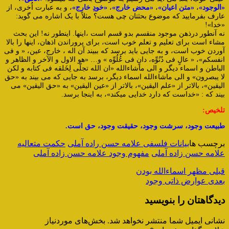
«الوجود»
،
«متن اعیان»
،
«محض خارج»
،
«خودِ خارج»
، و به عبارت اُخری، از
عارف بفرمایید که موضوع بحثتان چی هست؟ مثلاً با یک اشاره می گوید:
«خدا»!
نه آنطور درذهن موجود منقسم بدو قسم است ،اینها. اینطور نه! این بحث
مشاء است برای تعلیم و تعلم خوب است، برای پروراندن اذهان، اینها را بالا
آوردن خوب است، و به جایی باید برسد که ببیند آن اله ، خارج، عین، « و فی
انفسکم»، « عالٍ فی دُنُوِّه، دانٍ فی عُلُوِّه » و… «هو الاول و الآخر و الظاهر و
الباطن و اسماء دیگر و الی ماشاءالله «ان الله تجلّی لِخَلقه فی کتابه و لکن
لا یبصرون» و الی ماشاءالله اسماء دیگر، برسد به جایی که می بیند به «حق
الیقین»، بالاتر از «علم الیقین»، بالاتر از «عین الیقین» به «حق الیقین» می
بیند که : «خداست که دارد خدایی میکند»، به اینجا برسد.
تلخیص:
طبیعت وجود، سرشت وجود، حقیقت وجود، حق است.
برچسب ها
بیانات فلسفی علامه حسن راده آملی
حکمت متعالیه
علامه حسن زاده آملی
مفهوم وجود علامه حسن زاده آملی
قبلی
مظهر اسماءالله بودن
بعدی
عوارض ذاتی وجود
دیدگاهتان را بنویسید
نشانی ایمیل شما منتشر نخواهد شد.
بخش‌های موردنیاز