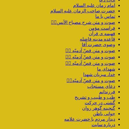
امام زمان علیه السلام
حضرت صاحب الزمان علیه السلام
تماس با ما
صوت و متن شرح مصباح الأنس۱️⃣
فراست مؤمن
فهیمه ی قرآن
قاعده مدینه فاضله
وضوی حضرت آقا
صوت و متن فصّ آدمیّه ۴️⃣
صوت و متن فصّ آدمیّه ۳️⃣
صوت و متن فصّ آدمیّه ۲️⃣
شهدای ما
خدا، میزبان شهدا
صوت و متن فصّ آدمیّه۱️⃣
دعای مستجاب
فرزندانم
طب و طبیب و تشریح
گشتی در حرکت
گنجینه گوهر روان
جوانی باطن
دیدار مردم با حضرت علامه
درباره سایت