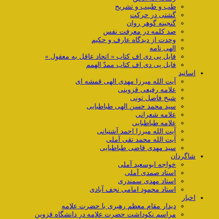
طب و طبیب و تشریح
گشتی در حرکت
گنجینه گوهر روان
صد کلمه در معرفت نفس
وحدت از دیدگاه عارف و حکیم
الهی نامه
فایل پی دی اف کتاب « اتحاد عاقل به معقول »
فایل پی دی اف کتاب ممدّ الهمم
اساتید
آیت الله میرزا مهدی الهی قمشه ای
علامه رفیعی قزوینی
شیخ فاضل تونی
سید محمد حسن الهی طباطبایی
علامه شعرانی
علامه طباطبایی
آیت الله میرزا احمد آشتیانی
آیت الله محمد تقی آملی
سید مهدی قاضی طباطبایی
شاگردان
خواجه ابوسعید آملی
استاد صمدی آملی
استاد مهدی سمندری
استاد محمود امامی نجف آبادی
اخبار
دیدار مقام معظم رهبری با حضرت علامه
مراسم نکوداشت حضرت علامه در دانشگاه قزوین