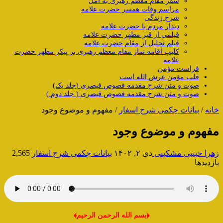
سفر مقام معظم رهبری به آمل
مراسم وفات همسر حضرت علامه
شرح زندگی
دیدار مردم با حضرت علامه
فیلمی از قبر مطهر حضرت علامه
فیلم تجلیل از مقام حضرت علامه
کلیپ اقامه نماز مقام معظم رهبری بر پیکر مطهر حضرت
علامه
فراست مؤمن
قلب مؤمن عرش الله است
صوت و متن شرح مقدمه فصوص قیصری (جلد یک)
صوت و متن شرح مقدمه فصوص قیصری ( جلد دوم )
خانه
/
بیانات حِکمی شرح اسفار
/
مفهوم و موضوع وجود
مفهوم و موضوع وجود
زهرا حبیبی مشکینی
دی ۲, ۱۴۰۲
بیانات حِکمی شرح اسفار
2,565
بازدیدها
﴿بسم الله الرحمن الرحیم﴾