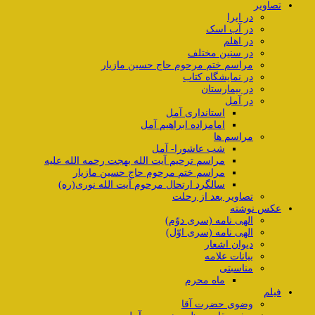
تصاویر
در ایرا
در آب اسک
در اهلم
در سنین مختلف
مراسم ختم مرحوم حاج حسین مازیار
در نمایشگاه کتاب
در بیمارستان
در آمل
استانداری آمل
امامزاده ابراهیم آمل
مراسم ها
شب عاشورا- آمل
مراسم ترحیم آیت الله بهجت رحمه الله علیه
مراسم ختم مرحوم حاج حسین مازیار
سالگرد ارتحال مرحوم آیت الله نوری(ره)
تصاویر بعد از رحلت
عکس نوشته
الهی نامه (سری دوّم)
الهی نامه (سری اوّل)
دیوان اشعار
بیانات علامه
مناسبتی
ماه محرم
فیلم
وضوی حضرت آقا