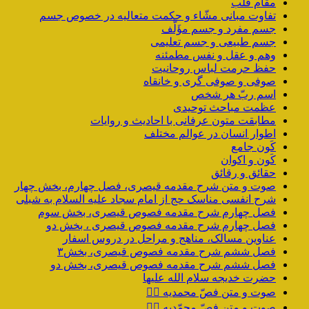
مقام قلب
تفاوت مبانی مشّاء و حکمت متعالیه در خصوص جسم
جسم مفرد و جسم مؤَلَّف
جسم طبیعی و جسم تعلیمی
وهم و عقل و نفس مطمئنه
حفظ حرمت لباس روحانیت
صوفی و صوفی گری و خانقاه
اسم ربّ هر شخص
عظمت مباحث توحیدی
مطابقت متون عرفانی با احادیث و روایات
اطوار انسان در عوالم مختلف
کَون جامع
کَون و اکوان
حقائق و رقائق
صوت و متن شرح مقدمه قیصری، فصل چهارم، بخش چهار
شرح انفسی مناسک حج از امام سجاد علیه السلام به شبلی
فصل چهارم شرح مقدمه فصوص قیصری، بخش سوم
فصل چهارم شرح مقدمه فصوص قیصری ، بخش دو
عناوین مسالک، مناهج و مراحل در دروس اسفار
فصل ششم شرح مقدمه فصوص قیصری، بخش۳
فصل ششم شرح مقدمه فصوص قیصری، بخش دو
حضرت خدیجه سلام الله علیها
صوت و متن فصّ محمدیه ۴️⃣
صوت و متن فصّ محمّدیه ۳️⃣