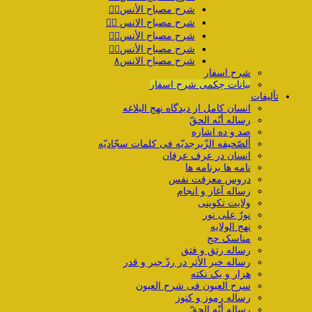
شرح مصباح الأنس۴️⃣
شرح مصباح الانس ۵️⃣
شرح مصباح الأنس۶️⃣
شرح مصباح الأنس۷️⃣
شرح مصباح الانس۸
شرح اسفار
بیانات حِکمی شرح اسفار
تألیفات
انسان کامل از دیدگاه نهج البلاغه
رساله أنّه الحقّ
صد و ده اشاره
ألصّحیفه الزّبرجدیّه فی کلمات سجّادیّه
انسان در عرف عرفان
نامه ها برنامه ها
دروس معرفت نفس
رساله آغاز و انجام
ولایت تکوینی
نورٌ علی نور
نهج الولایه
مناسک حج
رساله رتق و فتق
رساله خیر الأثر در ردّ جبر و قدر
هزار و یک نکته
سرح العیون فی شرح العیون
رساله رموز و کنوز
رساله أنّه الحقّ