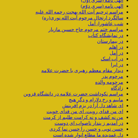
الهی نامه (سری اوّل)
الهی نامه (سری دوّم)
مراسم ترحیم آیت الله بهجت رحمه الله علیه
سالگرد ارتحال مرحوم آیت الله نوری(ره)
شب عاشورا- آمل
مراسم ختم مرحوم حاج حسین مازیار
در نمایشگاه کتاب
در بیمارستان
در اهلم
در آمل
در آب اسک
در ایرا
دیدار مقام معظم رهبری با حضرت علامه
مرحوم پدر
مرحومه والده
زادگاه
مراسم نکوداشت حضرت علامه در دانشگاه قزوین
ماییم و رخ دلارام و دگر هیچ
ای شاهد دل آرا در بزم آفرینش
ای من فدای رویت، ای من فدای خویت
من نه کشف و نه کرامت طلبم از کرمت
در آمدیم ز پندار ناصواب ای دوست
حسن تویی و حسن را حسن نما کردی
دل غمدیده ما مطلع انوار شده است