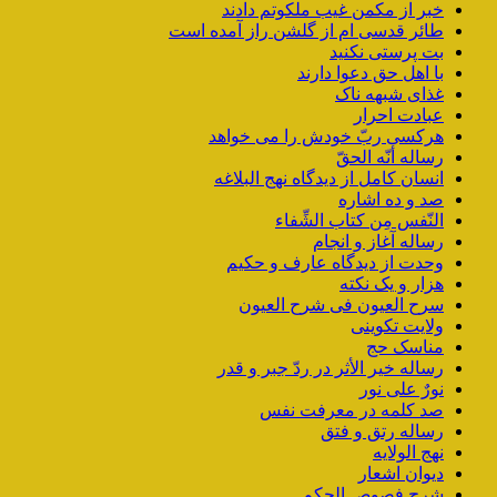
خبر از مکمن غیب ملکوتم دادند
طائر قدسی ام از گلشن راز آمده است
بت پرستی نکنید
با اهل حق دعوا دارند
غذای شبهه ناک
عبادت احرار
هرکسی ربّ خودش را می خواهد
رساله أنّه الحقّ
انسان کامل از دیدگاه نهج البلاغه
صد و ده اشاره
النّفس مِن کتاب الشِّفاء
رساله آغاز و انجام
وحدت از دیدگاه عارف و حکیم
هزار و یک نکته
سرح العیون فی شرح العیون
ولایت تکوینی
مناسک حج
رساله خیر الأثر در ردّ جبر و قدر
نورٌ علی نور
صد کلمه در معرفت نفس
رساله رتق و فتق
نهج الولایه
دیوان اشعار
شرح فصوص الحکم