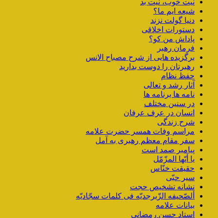
نیت خوب، نیت بد
شیعه ایم ما؟
دنیا گولت نزند
دستورات اخلاقی
پاداش من کو؟
فرمان رهبر
برگزیده هایی از شرح مصباح الانس
رهبرتان را دوست بدارید
حفظ نظام
آثار رشد و تعالی
نامه ها برنامه ها
در سنین مختلف
انسان در عرف عرفان
شرح زندگی
مراسم وفات همسر حضرت علامه
سفر مقام معظم رهبری به آمل
پیامبر صمد است
یا أیّها المزّمّل
حقیقت خنّاس
سیر حبّی
نشانه تشخیص حجت
ألصّحیفه الزّبرجدیّه فی کلمات سجّادیّه
بیانات علامه
استاد حسن رمضانی