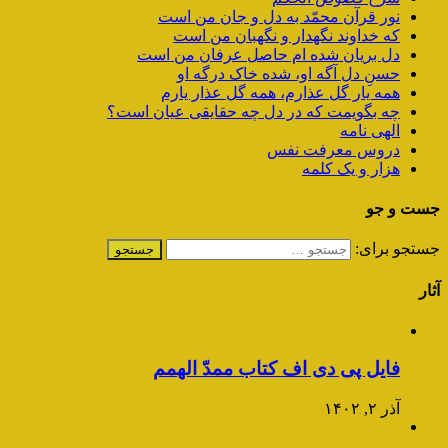
نور قرآن محمّد به دل و جان من است
که خداوند نگهدار و نگهبان من است
دل بریان شده ام حاصل عرفان من است
حسنِ دل آگه او، شده خاک درگه او
همه یار گل عذارم، همه گل عذار یارم
چه بگویمت که در دل چه حقایقی عیان است؟
الهی نامه
دروس معرفت نفس
هزار و یک کلمه
جست و جو
جستجو برای:
آثار
فایل پی دی اف کتاب ممدّ الهمم
آذر ۲, ۱۴۰۲