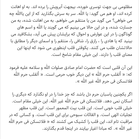
مظلومی بی جهت توسری خورده، بیجهت آبرویش را برده اند. به او اهانت
کرده اند، او هم می گوید: یا الله. سر به سرش بگذارید که از این یاالله چه
می خواهی؟ می گوید من یا منتقم می خواهم. به من اهانت شده، به من
جسارت شده، و در این حالا می بینیم که می گویند یا الله و اسم های
گوناگون را در این عوارض و احوال که برایشان پیش می آید، بشکافید می
بینید که یا هادی را ، رازق را، شافی را، منتقم را و اسمای دیگر را مطابق با
حالاتشان طلب می کنند. یکوقتی قلب اینطوری می شود که اینها این
معنای قلب را دارند. این خیلی مقام شامخ است.
این آن قلبی است که حضرت امام صادق صلوات الله و سلامه علیه فرمود
که: « ألقلب حرم الله » این دیگر خوب حرمی است. « ألقلب حرم الله
فلاتسکن فی حرم الله غیر الله ».
اگر یکچنین پاسبان حرم دل باشد که جز خدا را در او نگذارد که دیگری را
اسکان نمی دهد. فلاتسکن فی حرم الله غیر الله. این خیلی مقام است.
خیلی قلب خوبی است. این قلب بیت المعمور است. این قلب مظهر
تجلیات الهی است. و القائات سبوحی برای این قلب است. و کسانی که در
مراقبت تام اند، این قلب را کشیک می کشند که « فلاتسکن فی حرم الله
غیر الله ». که مبادا اغیار بیایند در اینجا قدم بگذارند.