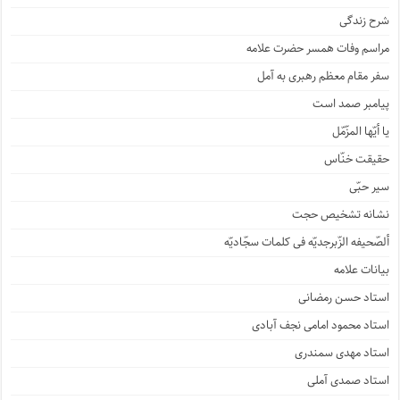
شرح زندگی
مراسم وفات همسر حضرت علامه
سفر مقام معظم رهبری به آمل
پیامبر صمد است
یا أیّها المزّمّل
حقیقت خنّاس
سیر حبّی
نشانه تشخیص حجت
ألصّحیفه الزّبرجدیّه فی کلمات سجّادیّه
بیانات علامه
استاد حسن رمضانی
استاد محمود امامی نجف آبادی
استاد مهدی سمندری
استاد صمدی آملی