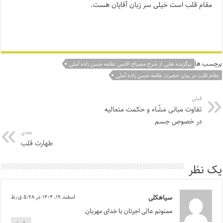
مقام قلب است خیلی سر زبان آقایان هست.
برچسب ها
برگزیده هایی از شرح مصباح الانس علامه حسن زاده آملی
مقام قلب در بیان حضرت علامه حسن زاده آملی
قبلی
تفاوت مبانی مشّاء و حکمت متعالیه
در خصوص جسم
بعدی
طهارت قلب
یک نظر
سیاهکلی
اسفند ۱۹, ۱۴۰۴ در ۵:۲۸ ق٫ظ
ممنونم عالی اجرتان با خدای مهربان