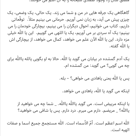
مطلق شان را، وجود صمدی سبحانه را به آن اسم می خوانند.
گاهگاهی یک جرقه هایی در من و شما می زند. یک حالی، یک وضعی، یک
چیزی پیش می آید، به زبان نمی آوریم. حرمانی می بینیم مثلاً. توقّعاتی
داریم، کتاب می خوانیم، احوال دیگران را می بینیم، بیچارگی خودمان را می
بینیم؛ یک آه سردی بر می آوریم، یک یا اللهی می گوییم. این یا الله خیلی
مزه دارد. این یا الله الآن علم می خواهد، کمال می خواهد، از بیچارگی اش
یا الله گفته.
یک آدم گمشده در بیابان می گوید یا الله. حالا به او بگویی یالله یاالله برای
چه می گویی؟ می گوید: من گمشده ام.
پس یا الله یعنی یاهادی می خواهی؟ – بله.
اینکه می گوید یا الله، یاهادی می خواهد.
یا اینکه مرییض است. می گوید یاالله یاالله. _ شما چه می خواهید از
یاالله؟ _ مریضم. دارم می میرم. درد دارم. پس یا شافی می خواهید؟
الله اسم اعظم است. أمّ الأسماء است. الله مستجمع جمیع اسما و صفات
الهیه است.