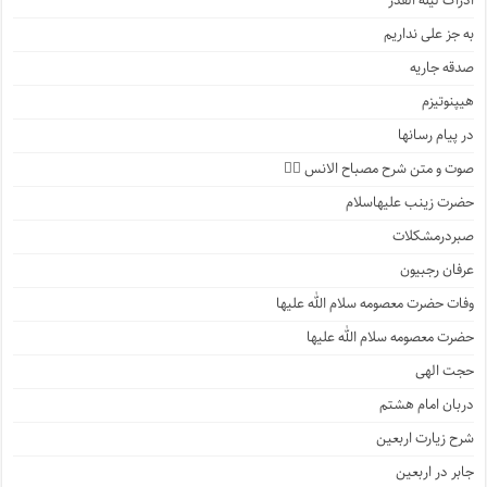
ادراک لیله القدر
به جز علی نداریم
صدقه جاریه
هیپنوتیزم
در پیام رسانها
صوت و متن شرح مصباح الانس ۵️⃣
حضرت زینب علیهاسلام
صبردرمشکلات
عرفان رجبیون
وفات حضرت معصومه سلام الله علیها
حضرت معصومه سلام الله علیها
حجت الهی
دربان امام هشتم
شرح زیارت اربعین
جابر در اربعین