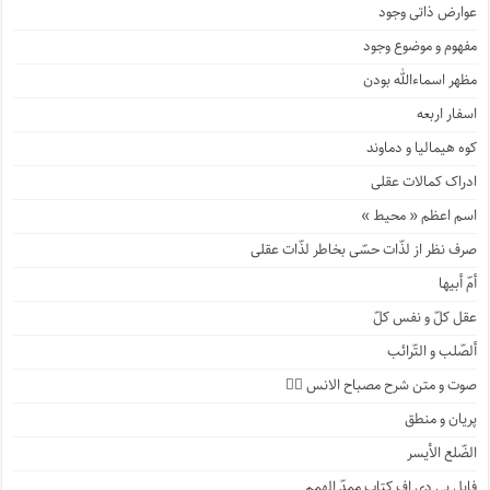
عوارض ذاتی وجود
مفهوم و موضوع وجود
مظهر اسماءالله بودن
اسفار اربعه
کوه هیمالیا و دماوند
ادراک کمالات عقلی
اسم اعظم « محیط »
صرف نظر از لذّات حسّی بخاطر لذّات عقلی
أمّ أبیها
عقل کلّ و نفس کلّ
ألصّلب و التّرائب
صوت و متن شرح مصباح الانس ۹️⃣
پریان و منطق
الضّلع الأیسر
فایل پی دی اف کتاب ممدّ الهمم