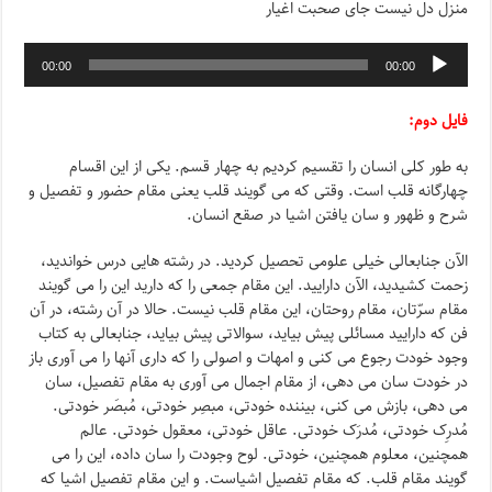
منزل دل نیست جای صحبت اغیار
00:00
00:00
فایل دوم:
به طور کلی انسان را تقسیم کردیم به چهار قسم. یکی از این اقسام
چهارگانه قلب است. وقتی که می گویند قلب یعنی مقام حضور و تفصیل و
شرح و ظهور و سان یافتن اشیا در صقع انسان.
الآن جنابعالی خیلی علومی تحصیل کردید. در رشته هایی درس خواندید،
زحمت کشیدید، الآن دارایید. این مقام جمعی را که دارید این را می گویند
مقام سرّتان، مقام روحتان، این مقام قلب نیست. حالا در آن رشته، در آن
فن که دارایید مسائلی پیش بیاید، سوالاتی پیش بیاید، جنابعالی به کتاب
وجود خودت رجوع می کنی و امهات و اصولی را که داری آنها را می آوری باز
در خودت سان می دهی، از مقام اجمال می آوری به مقام تفصیل، سان
می دهی، بازش می کنی، بیننده خودتی، مبصِر خودتی، مُبصَر خودتی.
مُدرِک خودتی، مُدرَک خودتی. عاقل خودتی، معقول خودتی. عالم
همچنین، معلوم همچنین، خودتی. لوح وجودت را سان داده، این را می
گویند مقام قلب. که مقام تفصیل اشیاست. و این مقام تفصیل اشیا که