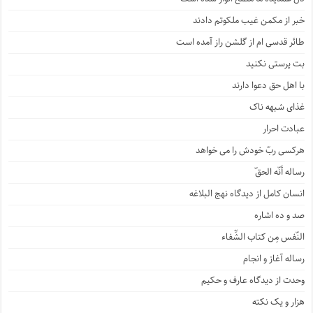
خبر از مکمن غیب ملکوتم دادند
طائر قدسی ام از گلشن راز آمده است
بت پرستی نکنید
با اهل حق دعوا دارند
غذای شبهه ناک
عبادت احرار
هرکسی ربّ خودش را می خواهد
رساله أنّه الحقّ
انسان کامل از دیدگاه نهج البلاغه
صد و ده اشاره
النّفس مِن کتاب الشِّفاء
رساله آغاز و انجام
وحدت از دیدگاه عارف و حکیم
هزار و یک نکته