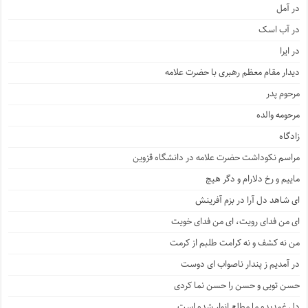
در آمل
در آب اسک
در ایرا
دیدار مقام معظم رهبری با حضرت علامه
مرحوم پدر
مرحومه والده
زادگاه
مراسم نکوداشت حضرت علامه در دانشگاه قزوین
ماییم و رخ دلارام و دگر هیچ
ای شاهد دل آرا در بزم آفرینش
ای من فدای رویت، ای من فدای خویت
من نه کشف و نه کرامت طلبم از کرمت
در آمدیم ز پندار ناصواب ای دوست
حسن تویی و حسن را حسن نما کردی
دل غمدیده ما مطلع انوار شده است