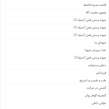
قاعده مدینه فاضله
وضوی حضرت آقا
صوت و متن فصّ آدمیّه ۴️⃣
صوت و متن فصّ آدمیّه ۳️⃣
صوت و متن فصّ آدمیّه ۲️⃣
شهدای ما
خدا، میزبان شهدا
صوت و متن فصّ آدمیّه۱️⃣
دعای مستجاب
فرزندانم
طب و طبیب و تشریح
گشتی در حرکت
گنجینه گوهر روان
جوانی باطن