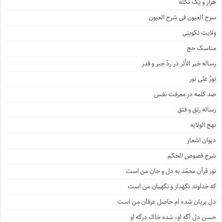
هزار و یک نکته
سرح العیون فی شرح العیون
ولایت تکوینی
مناسک حج
رساله خیر الأثر در ردّ جبر و قدر
نورٌ علی نور
صد کلمه در معرفت نفس
رساله رتق و فتق
نهج الولایه
دیوان اشعار
شرح فصوص الحکم
نور قرآن محمّد به دل و جان من است
که خداوند نگهدار و نگهبان من است
دل بریان شده ام حاصل عرفان من است
حسنِ دل آگه او، شده خاک درگه او