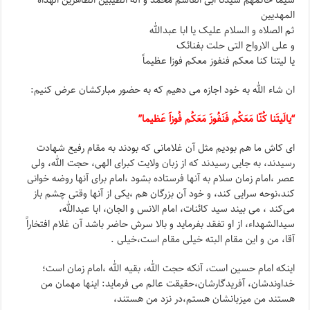
سیّما خاتمهم سیّدنا ابی القاسم محمد و آله الطیبین الطاهرین الهداه
المهدیین
ثم الصلاه و السلام علیک یا ابا عبدالله
و علی الارواح التی حلت بفنائک
یا لیتنا کنا معکم فنفوز معکم فوزا عظیماً
ان شاء الله به خود اجازه می دهیم که به حضور مبارکشان عرض کنیم:
“یالَیتَنا کُنّا مَعَکُم فَنَفُوزَ مَعَکُم فُوزاََ عَظیما”
ای کاش ما هم بودیم مثل آن غلامانی که بودند به مقام رفیع شهادت
رسیدند، به جایی رسیدند که از زبان ولایت کبرای الهی، حجت الله، ولی
عصر ،امام زمان سلام به آنها فرستاده بشود ،امام برای آنها روضه خوانی
کند،نوحه سرایی کند، و خود آن بزرگان هم ،یکی از آنها وقتی چشم باز
می‌کند ، می بیند سید کائنات، امام الانس و الجان، ابا عبدالله،
سیدالشهداء، از او تفقد بفرماید و بالا سرش حاضر باشد آن غلام افتخاراً
آقا، من و این مقام البته خیلی مقام است،خیلی .
اینکه امام حسین است، آنکه حجت الله، بقیه الله ،امام زمان است؛
خداوندشان، آفریدگارشان،حقیقت عالم می فرماید: اینها مهمان من
هستند من میزبانشان هستم،در نزد من هستند،