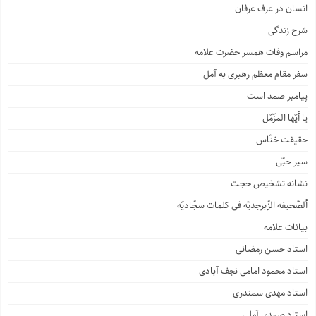
انسان در عرف عرفان
شرح زندگی
مراسم وفات همسر حضرت علامه
سفر مقام معظم رهبری به آمل
پیامبر صمد است
یا أیّها المزّمّل
حقیقت خنّاس
سیر حبّی
نشانه تشخیص حجت
ألصّحیفه الزّبرجدیّه فی کلمات سجّادیّه
بیانات علامه
استاد حسن رمضانی
استاد محمود امامی نجف آبادی
استاد مهدی سمندری
استاد صمدی آملی