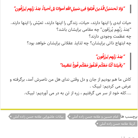
“وَلا تَحسَبَنَّ الَّذینَ قُتِلوا فِی سَبیلِ اللهِ اَمواتا بَل اَحیاءُُ عِندَ رَبِّهِم یُرزَقُون”
حیات ابدی را اینها دارند، حیات، زندگی را اینها دارند، تعیّش را اینها دارند.
“عِندَ رَبِّهِم یُرزَقون” چه مقامی برایشان باشد؟
چه عظمت وجودی دارند؟
چه ابتهاج ذاتی برایشان؟ چه لذایذ عقلانی برایشان خواهد بود؟
“عِندَ رَبِّهِم یُرزَقُون”
“یالَیتَنا کُنّا مَعَکُم فَنَفُوزَ مَعَکُم فُوزاََ عَظیما”
کاش ما هم بودیم از جان و دل وقتی ندای هل من ناصرش آمد، برگرفته و
عرض می کردیم: لبیک .
….کله خود از سر می گرفتیم ، زره از تن به در می آوردیم: لبیک.
برچسب ها
امام حسین و علامه حسن زاده آملی
بیانات عاشورایی علامه حسن زاده آملی
کربلا علامه حسن زاده آملی