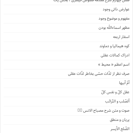
فصل چهارم شرح مقدمه فصوص قیصری ، بخش یک
عوارض ذاتی وجود
مفهوم و موضوع وجود
مظهر اسماءالله بودن
اسفار اربعه
کوه هیمالیا و دماوند
ادراک کمالات عقلی
اسم اعظم « محیط »
صرف نظر از لذّات حسّی بخاطر لذّات عقلی
أمّ أبیها
عقل کلّ و نفس کلّ
ألصّلب و التّرائب
صوت و متن شرح مصباح الانس ۹️⃣
پریان و منطق
الضّلع الأیسر