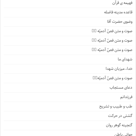
فهیمه ی قرآن
قاعده مدینه فاضله
وضوی حضرت آقا
صوت و متن فصّ آدمیّه ۴️⃣
صوت و متن فصّ آدمیّه ۳️⃣
صوت و متن فصّ آدمیّه ۲️⃣
شهدای ما
خدا، میزبان شهدا
صوت و متن فصّ آدمیّه۱️⃣
دعای مستجاب
فرزندانم
طب و طبیب و تشریح
گشتی در حرکت
گنجینه گوهر روان
جوانی باطن