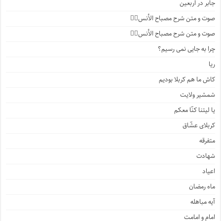
جابر در اربعین
صوت و متن شرح مصباح الأنس۴️⃣
صوت و متن شرح مصباح الأنس۳️⃣
چرا به جایی نمی رسیم؟
ریا
کاش ما هم کربلا بودیم
شمشیر ولایت
یا لیتنا کنّا معکم
کربلای عشّاق
متفرقه
شهادت
اعیاد
ماه رمضان
آیه مباهله
امام و امامت