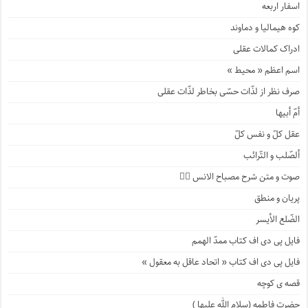
اسفار اربعه
کوه هیمالیا و دماوند
ادراک کمالات عقلی
اسم اعظم « محیط »
صرف نظر از لذّات حسّی بخاطر لذّات عقلی
أمّ أبیها
عقل کلّ و نفس کلّ
ألصّلب و التّرائب
صوت و متن شرح مصباح الانس ۹️⃣
پریان و منطق
الضّلع الأیسر
فایل پی دی اف کتاب ممدّ الهمم
فایل پی دی اف کتاب « اتحاد عاقل به معقول »
قصه ی کوچه
حضرت فاطمه (سلام الله علیها )