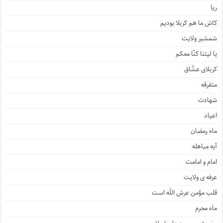
ریا
کاش ما هم کربلا بودیم
شمشیر ولایت
یا لیتنا کنّا معکم
کربلای عشّاق
متفرقه
شهادت
اعیاد
ماه رمضان
آیه مباهله
امام و امامت
عرفه ی ولایت
قلب مؤمن عرش الله است
ماه محرم