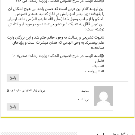
📚ممد الهمم در شرح فصوص الحکم، وزارت ارشاد، ص ۱۷۶
این ترجمه کلام ابن عربی است که حسن زاده، بی هیچ اشکال آن
را پذیرفته؛ زیرا بنابر اظهاراتش در آغاز کتاب، همه ی فصوص
الحکم را از جانب رسول خدا (صلّی الله علیه و آله) می داند. او برای
ابن عربی قائل به «نبوّت غیر تشریعی» شده و در مورد او و کتابش
نوشته است:
«نبوت تشریعى و رسالت به وجود خاتم ختم شد و این بزرگان وارث
علم‏ پیغمبرند به وحى الهامى که همان مبشرات است و رؤیاهاى
صالحه.»
📚ممد الهمم در شرح فصوص الحکم؛ وزارت ارشاد؛ صص۸-۱۰
#آملی
#تصوف
#نشر_واجب
پاسخ
محمد
مرداد ۱۵, ۱۴۰۳ در ۱۰:۱۰ ق٫ظ
بی ادب
پاسخ