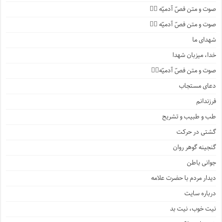
صوت و متن فصّ آدمیّه ۳️⃣
صوت و متن فصّ آدمیّه ۲️⃣
شهدای ما
خدا، میزبان شهدا
صوت و متن فصّ آدمیّه۱️⃣
دعای مستجاب
فرزندانم
طب و طبیب و تشریح
گشتی در حرکت
گنجینه گوهر روان
جوانی باطن
دیدار مردم با حضرت علامه
درباره سایت
نیت خوب، نیت بد