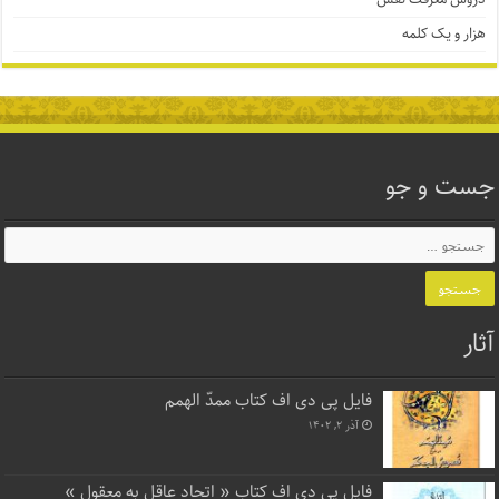
هزار و یک کلمه
جست و جو
آثار
فایل پی دی اف کتاب ممدّ الهمم
آذر ۲, ۱۴۰۲
فایل پی دی اف کتاب « اتحاد عاقل به معقول »