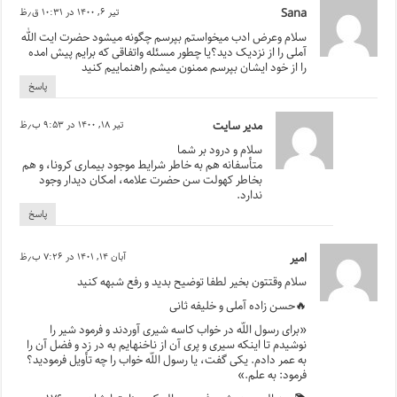
Sana
تیر ۶, ۱۴۰۰ در ۱۰:۳۱ ق٫ظ
سلام وعرض ادب میخواستم بپرسم چگونه میشود حضرت ایت الله
آملی را از نزدیک دید؟یا چطور مسئله واتفاقی که برایم پیش امده
را از خود ایشان بپرسم ممنون میشم راهنماییم کنید
پاسخ
مدیر سایت
تیر ۱۸, ۱۴۰۰ در ۹:۵۳ ب٫ظ
سلام و درود بر شما
متأسفانه هم به خاطر شرایط موجود بیماری کرونا، و هم
بخاطر کهولت سن حضرت علامه، امکان دیدار وجود
ندارد.
پاسخ
امیر
آبان ۱۴, ۱۴۰۱ در ۷:۲۶ ب٫ظ
سلام وقتتون بخیر لطفا توضیح بدید و رفع شبهه کنید
🔥حسن زاده آملی و خلیفه ثانی
«براى رسول اللّه در خواب کاسه شیرى آوردند و فرمود شیر را
نوشیدم تا اینکه سیرى و پرى آن از ناخنهایم به در زد و فضل‏ آن را
به عمر دادم. یکى گفت، یا رسول اللّه خواب را چه تأویل فرمودید؟
فرمود: به علم.»