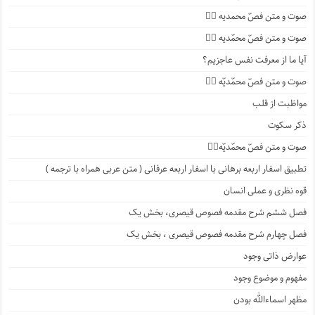
صوت و متن فصّ محمدیه ۴️⃣
صوت و متن فصّ محمّدیه ۳️⃣
آیا ما از معرفت نفس عاجزیم؟
صوت و متن فصّ محمّدیّه ۲️⃣
مواظبت از قلب
ذکر سکوت
صوت و متن فصّ محمّدیّه۱️⃣
تطبیق اسفار اربعه برهانی با اسفار اربعه عرفانی ( متن عربی همراه با ترجمه )
قوه نظری و عملی انسان
فصل ششم شرح مقدمه فصوص قیصری، بخش یک
فصل چهارم شرح مقدمه فصوص قیصری ، بخش یک
عوارض ذاتی وجود
مفهوم و موضوع وجود
مظهر اسماءالله بودن