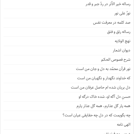
رساله خیر الأثر در ردّ جبر و قدر
نورٌ علی نور
صد کلمه در معرفت نفس
رساله رتق و فتق
نهج الولایه
دیوان اشعار
شرح فصوص الحکم
نور قرآن محمّد به دل و جان من است
که خداوند نگهدار و نگهبان من است
دل بریان شده ام حاصل عرفان من است
حسنِ دل آگه او، شده خاک درگه او
همه یار گل عذارم، همه گل عذار یارم
چه بگویمت که در دل چه حقایقی عیان است؟
الهی نامه
دروس معرفت نفس