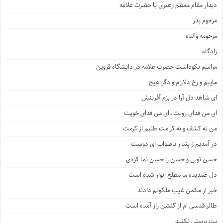
دیدار مقام معظم رهبری با حضرت علامه
مرحوم پدر
مرحومه والده
زادگاه
مراسم نکوداشت حضرت علامه در دانشگاه قزوین
ماییم و رخ دلارام و دگر هیچ
ای شاهد دل آرا در بزم آفرینش
ای من فدای رویت، ای من فدای خویت
من نه کشف و نه کرامت طلبم از کرمت
در آمدیم ز پندار ناصواب ای دوست
حسن تویی و حسن را حسن نما کردی
دل غمدیده ما مطلع انوار شده است
خبر از مکمن غیب ملکوتم دادند
طائر قدسی ام از گلشن راز آمده است
بت پرستی نکنید