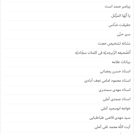
پیامبر صمد است
یا أیّها المزّمّل
حقیقت خنّاس
سیر حبّی
نشانه تشخیص حجت
ألصّحیفه الزّبرجدیّه فی کلمات سجّادیّه
بیانات علامه
استاد حسن رمضانی
استاد محمود امامی نجف آبادی
استاد مهدی سمندری
استاد صمدی آملی
خواجه ابوسعید آملی
سید مهدی قاضی طباطبایی
آیت الله محمد تقی آملی