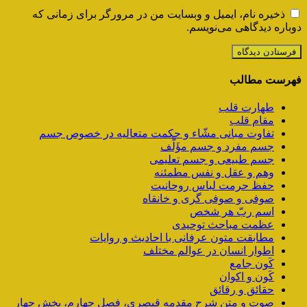
ذخیره نام، ایمیل و وبسایت من در مرورگر برای زمانی که
دوباره دیدگاهی می‌نویسم.
فهرست مطالب
طهارت قلب
مقام قلب
تفاوت مبانی مشّاء و حکمت متعالیه در خصوص جسم
جسم مفرد و جسم مؤَلَّف
جسم طبیعی و جسم تعلیمی
وهم و عقل و نفس مطمئنه
حفظ حرمت لباس روحانیت
صوفی و صوفی گری و خانقاه
اسم ربّ هر شخص
عظمت مباحث توحیدی
مطابقت متون عرفانی با احادیث و روایات
اطوار انسان در عوالم مختلف
کَون جامع
کَون و اکوان
حقائق و رقائق
صوت و متن شرح مقدمه قیصری، فصل چهارم، بخش چهار