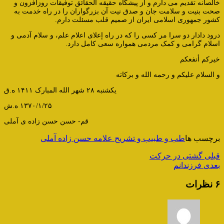
خالصانه تقدیم می دارم و از پیشگاه حقیقه الحقائق توفیقات روزافزون و
صحت بنیت و سلامت جان و صدق نیت آن بزرگواران را در راه خدمت به
کشور جمهوری اسلامی ایران از صمیم قلب مسئلت دارم.
درود دادار دو سرا مر کسی را که در راه إعلای اعلام علم، و سلام آدمی و
اسلام گرامی و کمک مردمی همواره سعی کامل دارد.
خیرکم أنفعکم
و السلام علیکم و رحمه الله و برکاته
یکشنبه ۲۸ شهر الله المبارک ۱۴۱۱ ه.ق
۱۳۷۰/۱/۲۵ ه.ش
قم- حسن حسن زاده ی آملی
برچسب ها
طب و طبیب و تشریح علامه حسن زاده آملی
قبلی
گشتی در حرکت
بعدی
فرزندانم
۶ نظرات