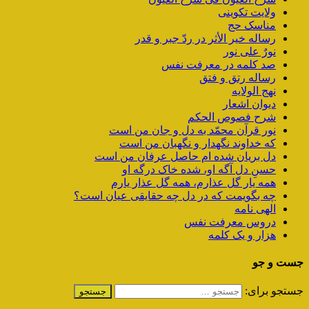
ولایت تکوینی
مناسک حج
رساله خیر الأثر در ردّ جبر و قدر
نورٌ علی نور
صد کلمه در معرفت نفس
رساله رتق و فتق
نهج الولایه
دیوان اشعار
شرح فصوص الحکم
نور قرآن محمّد به دل و جان من است
که خداوند نگهدار و نگهبان من است
دل بریان شده ام حاصل عرفان من است
حسنِ دل آگه او، شده خاک درگه او
همه یار گل عذارم، همه گل عذار یارم
چه بگویمت که در دل چه حقایقی عیان است؟
الهی نامه
دروس معرفت نفس
هزار و یک کلمه
جست و جو
جستجو برای: