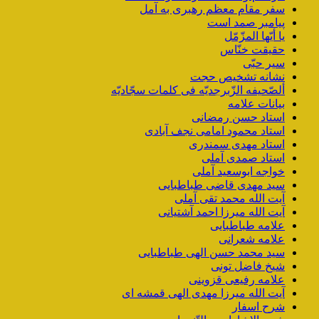
سفر مقام معظم رهبری به آمل
پیامبر صمد است
یا أیّها المزّمّل
حقیقت خنّاس
سیر حبّی
نشانه تشخیص حجت
ألصّحیفه الزّبرجدیّه فی کلمات سجّادیّه
بیانات علامه
استاد حسن رمضانی
استاد محمود امامی نجف آبادی
استاد مهدی سمندری
استاد صمدی آملی
خواجه ابوسعید آملی
سید مهدی قاضی طباطبایی
آیت الله محمد تقی آملی
آیت الله میرزا احمد آشتیانی
علامه طباطبایی
علامه شعرانی
سید محمد حسن الهی طباطبایی
شیخ فاضل تونی
علامه رفیعی قزوینی
آیت الله میرزا مهدی الهی قمشه ای
شرح اسفار