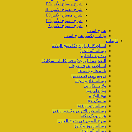
شرح مصباح الأنس۴️⃣
شرح مصباح الانس ۵️⃣
شرح مصباح الأنس۶️⃣
شرح مصباح الأنس۷️⃣
شرح مصباح الانس۸
شرح اسفار
بیانات حِکمی شرح اسفار
تألیفات
انسان کامل از دیدگاه نهج البلاغه
رساله أنّه الحقّ
صد و ده اشاره
ألصّحیفه الزّبرجدیّه فی کلمات سجّادیّه
انسان در عرف عرفان
نامه ها برنامه ها
دروس معرفت نفس
رساله آغاز و انجام
ولایت تکوینی
نورٌ علی نور
نهج الولایه
مناسک حج
رساله رتق و فتق
رساله خیر الأثر در ردّ جبر و قدر
هزار و یک نکته
سرح العیون فی شرح العیون
رساله رموز و کنوز
رساله أنّه الحقّ