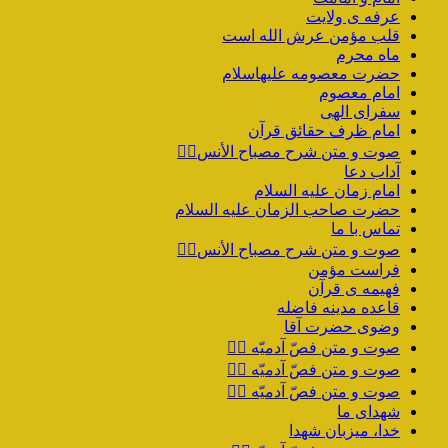
عرفه ی ولایت
قلب مؤمن عرش الله است
ماه محرم
حضرت معصومه علیهاسلام
امام معصوم
سفرای الهی
امام ظرف حقائق قرآن
صوت و متن شرح مصباح الأنس۲️⃣
آداب دعا
امام زمان علیه السلام
حضرت صاحب الزمان علیه السلام
تماس با ما
صوت و متن شرح مصباح الأنس۱️⃣
فراست مؤمن
فهیمه ی قرآن
قاعده مدینه فاضله
وضوی حضرت آقا
صوت و متن فصّ آدمیّه ۴️⃣
صوت و متن فصّ آدمیّه ۳️⃣
صوت و متن فصّ آدمیّه ۲️⃣
شهدای ما
خدا، میزبان شهدا