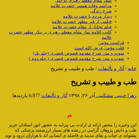
سفر مقام معظم رهبری به آمل
مراسم وفات همسر حضرت علامه
شرح زندگی
دیدار مردم با حضرت علامه
فیلمی از قبر مطهر حضرت علامه
فیلم تجلیل از مقام حضرت علامه
کلیپ اقامه نماز مقام معظم رهبری بر پیکر مطهر حضرت
علامه
فراست مؤمن
قلب مؤمن عرش الله است
صوت و متن شرح مقدمه فصوص قیصری (جلد یک)
صوت و متن شرح مقدمه فصوص قیصری ( جلد دوم )
خانه
/
آثار و تألیفات
/
طب و طبیب و تشریح
طب و طبیب و تشریح
زهرا حبیبی مشکینی
آذر ۲۶, ۱۳۹۸
آثار و تألیفات
6,977 بازدیدها
هو
این وجیزه را محض ارائه ی ارادت بی پیرایه به حضور انور استادان عزیز
طب و دانش پژوهان گرامی در رشته های بسیار ارزشمند پزشکی که
پشتوانه ی حیات و بقای مدینه ی فاضله ی انسانی اند با هزاران درود و نوید