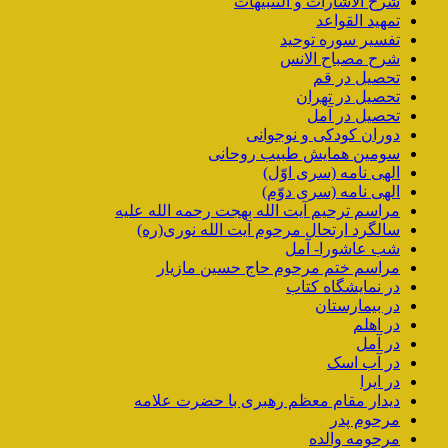
شرح الاشارات و التّنبیهات
تمهید القواعد
تفسیر سوره توحید
شرح مصباح الانس
تحصیل در قم
تحصیل در تهران
تحصیل در آمل
دوران کودکی و نوجوانی
سومین همایش طبیب روحانی
الهی نامه (سری اوّل)
الهی نامه (سری دوّم)
مراسم ترحیم آیت الله بهجت رحمه الله علیه
سالگرد ارتحال مرحوم آیت الله نوری(ره)
شب عاشورا- آمل
مراسم ختم مرحوم حاج حسین مازیار
در نمایشگاه کتاب
در بیمارستان
در اهلم
در آمل
در آب اسک
در ایرا
دیدار مقام معظم رهبری با حضرت علامه
مرحوم پدر
مرحومه والده