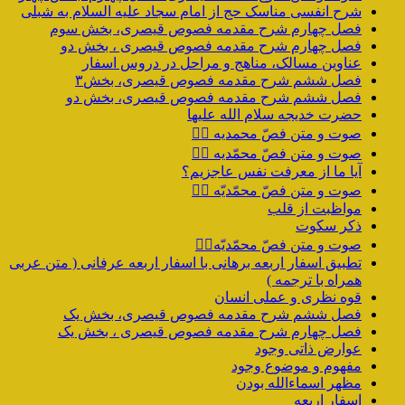
شرح انفسی مناسک حج از امام سجاد علیه السلام به شبلی
فصل چهارم شرح مقدمه فصوص قیصری، بخش سوم
فصل چهارم شرح مقدمه فصوص قیصری ، بخش دو
عناوین مسالک، مناهج و مراحل در دروس اسفار
فصل ششم شرح مقدمه فصوص قیصری، بخش۳
فصل ششم شرح مقدمه فصوص قیصری، بخش دو
حضرت خدیجه سلام الله علیها
صوت و متن فصّ محمدیه ۴️⃣
صوت و متن فصّ محمّدیه ۳️⃣
آیا ما از معرفت نفس عاجزیم؟
صوت و متن فصّ محمّدیّه ۲️⃣
مواظبت از قلب
ذکر سکوت
صوت و متن فصّ محمّدیّه۱️⃣
تطبیق اسفار اربعه برهانی با اسفار اربعه عرفانی ( متن عربی
همراه با ترجمه )
قوه نظری و عملی انسان
فصل ششم شرح مقدمه فصوص قیصری، بخش یک
فصل چهارم شرح مقدمه فصوص قیصری ، بخش یک
عوارض ذاتی وجود
مفهوم و موضوع وجود
مظهر اسماءالله بودن
اسفار اربعه