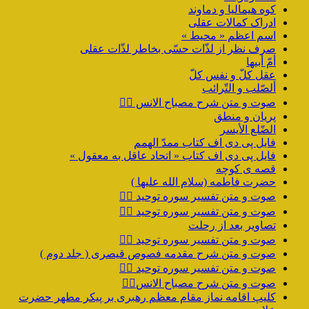
کوه هیمالیا و دماوند
ادراک کمالات عقلی
اسم اعظم « محیط »
صرف نظر از لذّات حسّی بخاطر لذّات عقلی
أمّ أبیها
عقل کلّ و نفس کلّ
ألصّلب و التّرائب
صوت و متن شرح مصباح الانس ۹️⃣
پریان و منطق
الضّلع الأیسر
فایل پی دی اف کتاب ممدّ الهمم
فایل پی دی اف کتاب « اتحاد عاقل به معقول »
قصه ی کوچه
حضرت فاطمه (سلام الله علیها )
صوت و متن تفسیر سوره توحید ۴️⃣
صوت و متن تفسیر سوره توحید ۳️⃣
تصاویر بعد از رحلت
صوت و متن تفسیر سوره توحید ۲️⃣
صوت و متن شرح مقدمه فصوص قیصری ( جلد دوم )
صوت و متن تفسیر سوره توحید ۱️⃣
صوت و متن شرح مصباح الانس۸⃣
کلیپ اقامه نماز مقام معظم رهبری بر پیکر مطهر حضرت