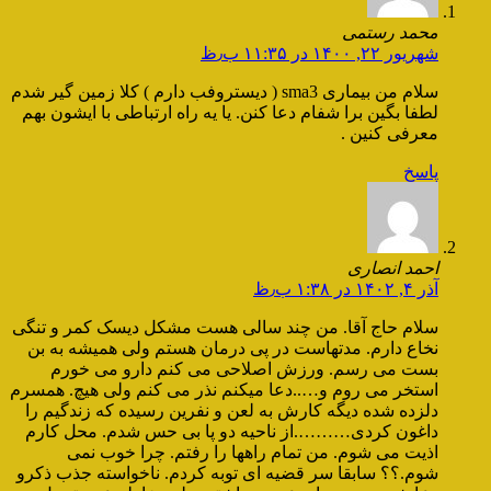
محمد رستمی
شهریور ۲۲, ۱۴۰۰ در ۱۱:۳۵ ب٫ظ
سلام من بیماری sma3 ( دیستروفب دارم ) کلا زمین گیر شدم
لطفا بگین برا شفام دعا کنن. یا یه راه ارتباطی با ایشون بهم
معرفی کنین .
پاسخ
احمد انصاری
آذر ۴, ۱۴۰۲ در ۱:۳۸ ب٫ظ
سلام حاج آقا. من چند سالی هست مشکل دیسک کمر و تنگی
نخاع دارم. مدتهاست در پی درمان هستم ولی همیشه به بن
بست می رسم. ورزش اصلاحی می کنم دارو می خورم
استخر می روم و…..دعا میکنم نذر می کنم ولی هیچ. همسرم
دلزده شده دیگه کارش به لعن و نفرین رسیده که زندگیم را
داغون کردی……….از ناحیه دو پا بی حس شدم. محل کارم
اذیت می شوم. من تمام راهها را رفتم. چرا خوب نمی
شوم.؟؟ سابقا سر قضیه ای توبه کردم. ناخواسته جذب ذکرو