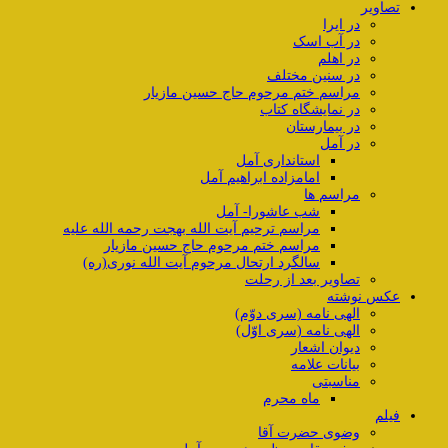
تصاویر
در ایرا
در آب اسک
در اهلم
در سنین مختلف
مراسم ختم مرحوم حاج حسین مازیار
در نمایشگاه کتاب
در بیمارستان
در آمل
استانداری آمل
امامزاده ابراهیم آمل
مراسم ها
شب عاشورا- آمل
مراسم ترحیم آیت الله بهجت رحمه الله علیه
مراسم ختم مرحوم حاج حسین مازیار
سالگرد ارتحال مرحوم آیت الله نوری(ره)
تصاویر بعد از رحلت
عکس نوشته
الهی نامه (سری دوّم)
الهی نامه (سری اوّل)
دیوان اشعار
بیانات علامه
مناسبتی
ماه محرم
فیلم
وضوی حضرت آقا