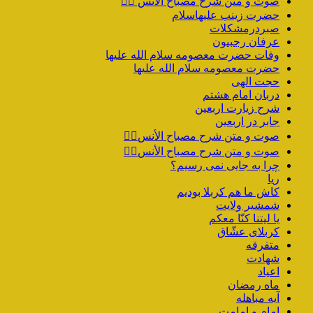
صوت و متن شرح مصباح الانس ۵️⃣
حضرت زینب علیهاسلام
صبردرمشکلات
عرفان رجبیون
وفات حضرت معصومه سلام الله علیها
حضرت معصومه سلام الله علیها
حجت الهی
دربان امام هشتم
شرح زیارت اربعین
جابر در اربعین
صوت و متن شرح مصباح الأنس۴️⃣
صوت و متن شرح مصباح الأنس۳️⃣
چرا به جایی نمی رسیم؟
ریا
کاش ما هم کربلا بودیم
شمشیر ولایت
یا لیتنا کنّا معکم
کربلای عشّاق
متفرقه
شهادت
اعیاد
ماه رمضان
آیه مباهله
امام و امامت