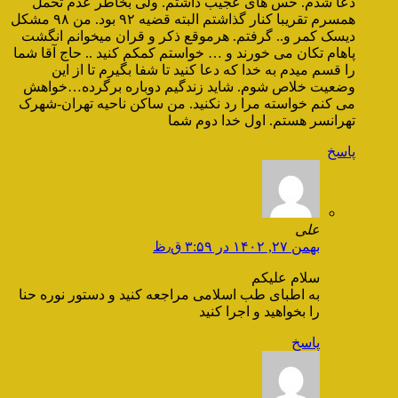
دعا شدم. حس های عجیب داشتم. ولی بخاطر عدم تحمل
همسرم تقریبا کنار گذاشتم البته قضیه ۹۲ بود. من ۹۸ مشکل
دیسک کمر و.. گرفتم. هرموقع ذکر و قران میخوانم انگشت
پاهام تکان می خورند و … خواستم کمکم کنید .. حاج آقا شما
را قسم میدم به خدا که دعا کنید تا شفا بگیرم تا از این
وضعیت خلاص شوم. شاید زندگیم دوباره برگرده…خواهش
می کنم خواسته مرا رد نکنید. من ساکن ناحیه تهران-شهرک
تهرانسر هستم. اول خدا دوم شما
پاسخ
علی
بهمن ۲۷, ۱۴۰۲ در ۳:۵۹ ق٫ظ
سلام علیکم
به اطبای طب اسلامی مراجعه کنید و دستور نوره حنا
را بخواهید و اجرا کنید
پاسخ