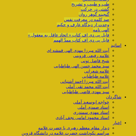
طب و طبیب و تشریح
گشتی در حرکت
گنجینه گوهر روان
صد کلمه در معرفت نفس
وحدت از دیدگاه عارف و حکیم
الهی نامه
فایل پی دی اف کتاب « اتحاد عاقل به معقول »
فایل پی دی اف کتاب ممدّ الهمم
اساتید
آیت الله میرزا مهدی الهی قمشه ای
علامه رفیعی قزوینی
شیخ فاضل تونی
سید محمد حسن الهی طباطبایی
علامه شعرانی
علامه طباطبایی
آیت الله میرزا احمد آشتیانی
آیت الله محمد تقی آملی
سید مهدی قاضی طباطبایی
شاگردان
خواجه ابوسعید آملی
استاد صمدی آملی
استاد مهدی سمندری
استاد محمود امامی نجف آبادی
اخبار
دیدار مقام معظم رهبری با حضرت علامه
مراسم نکوداشت حضرت علامه در دانشگاه قزوین