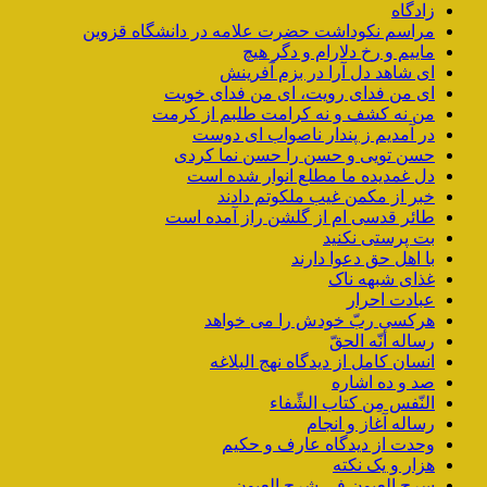
زادگاه
مراسم نکوداشت حضرت علامه در دانشگاه قزوین
ماییم و رخ دلارام و دگر هیچ
ای شاهد دل آرا در بزم آفرینش
ای من فدای رویت، ای من فدای خویت
من نه کشف و نه کرامت طلبم از کرمت
در آمدیم ز پندار ناصواب ای دوست
حسن تویی و حسن را حسن نما کردی
دل غمدیده ما مطلع انوار شده است
خبر از مکمن غیب ملکوتم دادند
طائر قدسی ام از گلشن راز آمده است
بت پرستی نکنید
با اهل حق دعوا دارند
غذای شبهه ناک
عبادت احرار
هرکسی ربّ خودش را می خواهد
رساله أنّه الحقّ
انسان کامل از دیدگاه نهج البلاغه
صد و ده اشاره
النّفس مِن کتاب الشِّفاء
رساله آغاز و انجام
وحدت از دیدگاه عارف و حکیم
هزار و یک نکته
سرح العیون فی شرح العیون