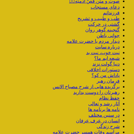
صوت و متن فصّ آدمیّه۱️⃣
دعای مستجاب
فرزندانم
طب و طبیب و تشریح
گشتی در حرکت
گنجینه گوهر روان
جوانی باطن
دیدار مردم با حضرت علامه
درباره سایت
نیت خوب، نیت بد
شیعه ایم ما؟
دنیا گولت نزند
دستورات اخلاقی
پاداش من کو؟
فرمان رهبر
برگزیده هایی از شرح مصباح الانس
رهبرتان را دوست بدارید
حفظ نظام
آثار رشد و تعالی
نامه ها برنامه ها
در سنین مختلف
انسان در عرف عرفان
شرح زندگی
مراسم وفات همسر حضرت علامه