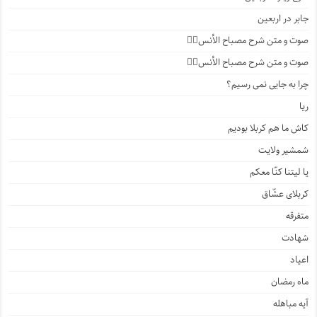
جابر در اربعین
صوت و متن شرح مصباح الأنس۴️⃣
صوت و متن شرح مصباح الأنس۳️⃣
چرا به جایی نمی رسیم؟
ریا
کاش ما هم کربلا بودیم
شمشیر ولایت
یا لیتنا کنّا معکم
کربلای عشّاق
متفرقه
شهادت
اعیاد
ماه رمضان
آیه مباهله