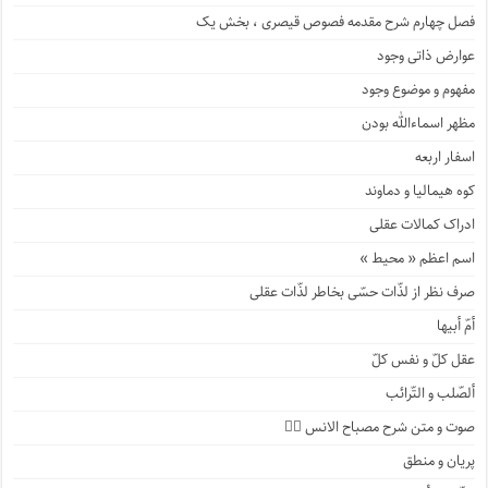
فصل چهارم شرح مقدمه فصوص قیصری ، بخش یک
عوارض ذاتی وجود
مفهوم و موضوع وجود
مظهر اسماءالله بودن
اسفار اربعه
کوه هیمالیا و دماوند
ادراک کمالات عقلی
اسم اعظم « محیط »
صرف نظر از لذّات حسّی بخاطر لذّات عقلی
أمّ أبیها
عقل کلّ و نفس کلّ
ألصّلب و التّرائب
صوت و متن شرح مصباح الانس ۹️⃣
پریان و منطق