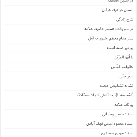
در سنین مختلف
انسان در عرف عرفان
شرح زندگی
مراسم وفات همسر حضرت علامه
سفر مقام معظم رهبری به آمل
پیامبر صمد است
یا أیّها المزّمّل
حقیقت خنّاس
سیر حبّی
نشانه تشخیص حجت
ألصّحیفه الزّبرجدیّه فی کلمات سجّادیّه
بیانات علامه
استاد حسن رمضانی
استاد محمود امامی نجف آبادی
استاد مهدی سمندری