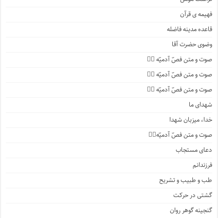
فهیمه ی قرآن
قاعده مدینه فاضله
وضوی حضرت آقا
صوت و متن فصّ آدمیّه ۴️⃣
صوت و متن فصّ آدمیّه ۳️⃣
صوت و متن فصّ آدمیّه ۲️⃣
شهدای ما
خدا، میزبان شهدا
صوت و متن فصّ آدمیّه۱️⃣
دعای مستجاب
فرزندانم
طب و طبیب و تشریح
گشتی در حرکت
گنجینه گوهر روان