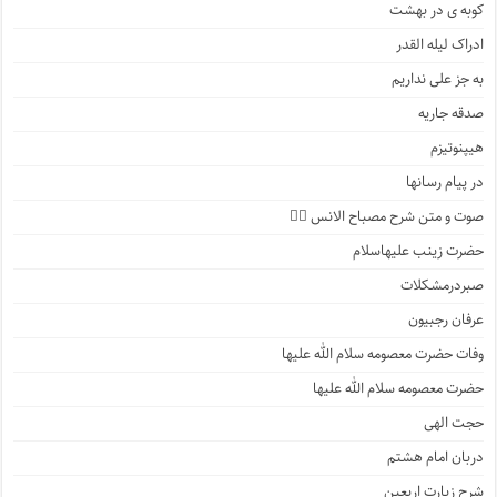
کوبه ی در بهشت
ادراک لیله القدر
به جز علی نداریم
صدقه جاریه
هیپنوتیزم
در پیام رسانها
صوت و متن شرح مصباح الانس ۵️⃣
حضرت زینب علیهاسلام
صبردرمشکلات
عرفان رجبیون
وفات حضرت معصومه سلام الله علیها
حضرت معصومه سلام الله علیها
حجت الهی
دربان امام هشتم
شرح زیارت اربعین