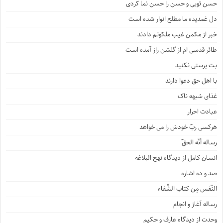
حسن تویی و حسن را حسن نما کردی
دل غمدیده ما مطلع انوار شده است
خبر از مکمن غیب ملکوتم دادند
طائر قدسی ام از گلشن راز آمده است
بت پرستی نکنید
با اهل حق دعوا دارند
غذای شبهه ناک
عبادت احرار
هرکسی ربّ خودش را می خواهد
رساله أنّه الحقّ
انسان کامل از دیدگاه نهج البلاغه
صد و ده اشاره
النّفس مِن کتاب الشِّفاء
رساله آغاز و انجام
وحدت از دیدگاه عارف و حکیم