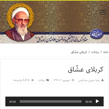
خانه
/
بیانات
/
کربلای عشّاق
کربلای عشّاق
زهرا حبیبی مشکینی
شهریور ۲, ۱۳۹۹
بیانات
3,319 بازدیدها
00:00
00:00