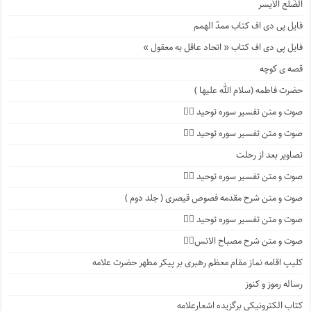
الضّلع الأیسر
فایل پی دی اف کتاب ممدّ الهمم
فایل پی دی اف کتاب « اتحاد عاقل به معقول »
قصه ی کوچه
حضرت فاطمه (سلام الله علیها )
صوت و متن تفسیر سوره توحید ۴️⃣
صوت و متن تفسیر سوره توحید ۳️⃣
تصاویر بعد از رحلت
صوت و متن تفسیر سوره توحید ۲️⃣
صوت و متن شرح مقدمه فصوص قیصری ( جلد دوم )
صوت و متن تفسیر سوره توحید ۱️⃣
صوت و متن شرح مصباح الانس۸⃣
کلیپ اقامه نماز مقام معظم رهبری بر پیکر مطهر حضرت علامه
رساله رموز و کنوز
کتاب الکترونیکی برگزیده اشعارعلامه