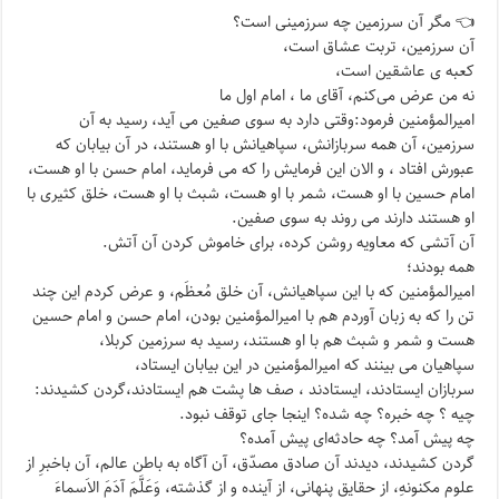
👈 مگر آن سرزمین چه سرزمینی است؟
آن سرزمین، تربت عشاق است،
کعبه ی عاشقین است،
نه من عرض می‌کنم، آقای ما ، امام اول ما
امیرالمؤمنین فرمود:وقتی دارد به سوی صفین می آید، رسید به آن
سرزمین، آن همه سربازانش، سپاهیانش با او هستند، در آن بیابان که
عبورش افتاد ، و الان این فرمایش را که می فرماید، امام حسن با او هست،
امام حسین با او هست، شمر با او هست، شبث با او هست، خلق کثیری با
او هستند دارند می روند به سوی صفین.
آن آتشی که معاویه روشن کرده، برای خاموش کردن آن آتش.
همه بودند؛
امیرالمؤمنین که با این سپاهیانش، آن خلق مُعظَم، و عرض کردم این چند
تن را که به زبان آوردم هم با امیرالمؤمنین بودن، امام حسن و امام حسین
هست و شمر و شبث هم با او هستند، رسید به سرزمین کربلا،
سپاهیان می بینند که امیرالمؤمنین در این بیابان ایستاد،
سربازان ایستادند، ایستادند ، صف ها پشت هم ایستادند،گردن کشیدند:
چیه ؟ چه خبره؟ چه شده؟ اینجا جای توقف نبود.
چه پیش آمد؟ چه حادثه‌ای پیش آمده؟
گردن کشیدند، دیدند آن صادق مصدّق، آن آگاه به باطن عالم، آن باخبرِ از
علوم مکنونهِ، از حقایق پنهانی، از آینده و از گذشته، وَعَلَّمَ آدَمَ الاَسماءَ