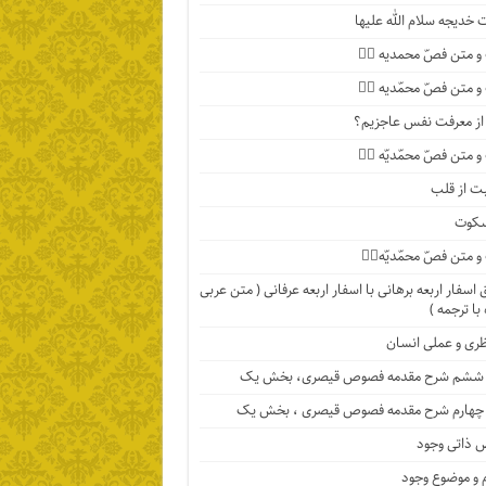
خدیجه سلام الله علیها
 متن فصّ محمدیه ۴️⃣
 متن فصّ محمّدیه ۳️⃣
ا از معرفت نفس عاجزیم؟
متن فصّ محمّدیّه ۲️⃣
ت از قلب
سکوت
متن فصّ محمّدیّه۱️⃣
اسفار اربعه برهانی با اسفار اربعه عرفانی ( متن عربی
با ترجمه )
ظری و عملی انسان
ششم شرح مقدمه فصوص قیصری، بخش یک
چهارم شرح مقدمه فصوص قیصری ، بخش یک
 ذاتی وجود
 و موضوع وجود