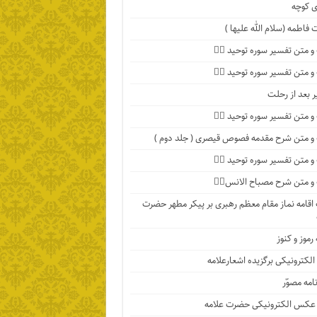
 کوچه
فاطمه (سلام الله علیها )
 متن تفسیر سوره توحید ۴️⃣
 متن تفسیر سوره توحید ۳️⃣
ر بعد از رحلت
 متن تفسیر سوره توحید ۲️⃣
 متن شرح مقدمه فصوص قیصری ( جلد دوم )
 متن تفسیر سوره توحید ۱️⃣
 متن شرح مصباح الانس۸⃣
اقامه نماز مقام معظم رهبری بر پیکر مطهر حضرت
رموز و کنوز
الکترونیکی برگزیده اشعارعلامه
امه مصوّر
 عکس الکترونیکی حضرت علامه