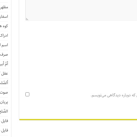
مظهر 
اسفار 
کوه هی
ادراک
اسم ا
صرف ن
أمّ أبی
عقل ک
ألصّلب
صوت و
 که دوباره دیدگاهی می‌نویسم.
پریان
الضّلع
فایل 
فایل 