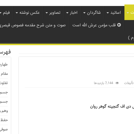
ات
اساتید
شاگردان
اخبار
تصاویر
عکس نوشته
فیلم
قلب مؤمن عرش الله است
صوت و متن شرح مقدمه فصوص قیصری 
 )
فهرس
طهار
مقام 
تفاوت
 تألیفات
7,144 بازدیدها
جسم م
جسم ط
ی دی اف گنجینه گوهر روان
وهم و
حفظ 
صوفی 