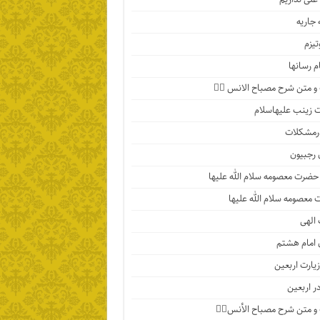
جاریه
تیزم
م رسانها
 متن شرح مصباح الانس ۵️⃣
زینب علیهاسلام
رمشکلات
 رجبیون
حضرت معصومه سلام الله علیها
معصومه سلام الله علیها
الهی
 امام هشتم
یارت اربعین
در اربعین
 متن شرح مصباح الأنس۴️⃣