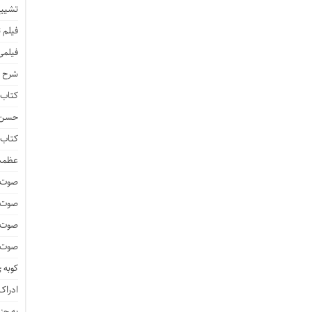
تشییع
فیلم 
فیلمی
شرح ف
کتاب 
حسن ز
کتاب 
عظمت
صوت و
صوت 
صوت و
صوت و
کوبه 
ادراک 
به جز