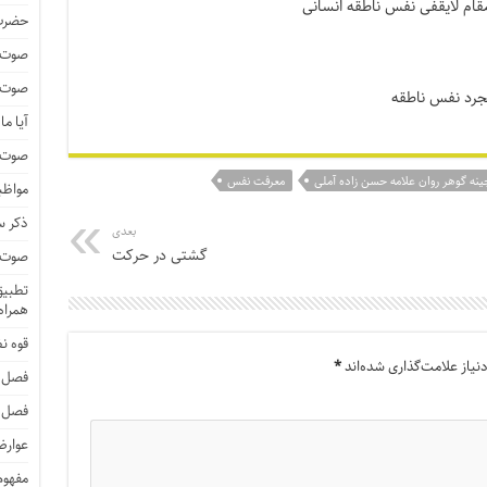
 مقام لایقفی نفس ناطقه انسانی
حضرت 
صوت و
صوت و
تجرد نفس ناطقه
آیا م
صوت و 
ینه گوهر روان علامه حسن زاده آملی
معرفت نفس
مواظب
ذکر 
بعدی
گشتی در حرکت
صوت و 
تطبیق 
همراه 
قوه ن
یاز علامت‌گذاری شده‌اند
*
فصل 
فصل 
عوارض
مفهوم