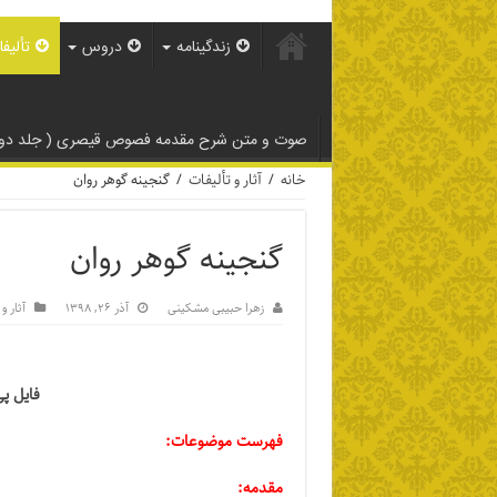
زندگینامه
دروس
تألیف
صوت و متن شرح مقدمه فصوص قیصری ( جلد دوم
خانه
/
آثار و تألیفات
/
گنجینه گوهر روان
گنجینه گوهر روان
زهرا حبیبی مشکینی
آذر ۲۶, ۱۳۹۸
آثار و
فایل پ
فهرست موضوعات:
مقدمه: