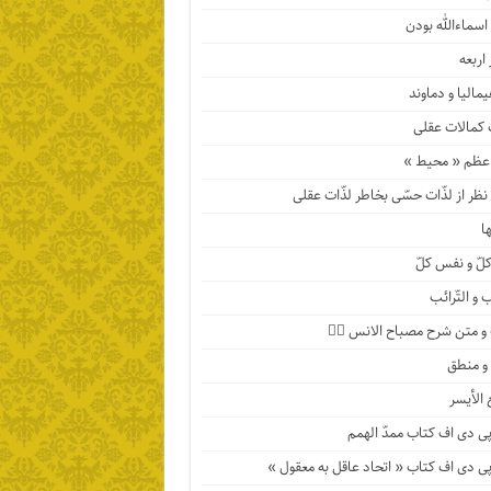
اسماءالله بودن
اربعه
مالیا و دماوند
 کمالات عقلی
عظم « محیط »
ظر از لذّات حسّی بخاطر لذّات عقلی
ها
لّ و نفس کلّ
 و التّرائب
 متن شرح مصباح الانس ۹️⃣
 و منطق
 الأیسر
پی دی اف کتاب ممدّ الهمم
پی دی اف کتاب « اتحاد عاقل به معقول »