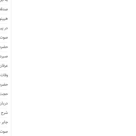
صدقه 
هیپنو
در پیا
صوت و
حضرت 
صبرد
عرفان
وفات 
حضرت 
حجت 
دربان
شرح ز
جابر 
صوت و