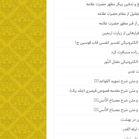
 و تدفین پیکر مطهر حضرت علامه
تجلیل از مقام حضرت علامه
 از قبر مطهر حضرت علامه
رازهایی از زیارت اربعین
الکترونیکی تفسیر انفسی قاب قوسین ج۱
اده مسافرت کرد
الکترونیکی مقتل النّور
 غدیر
 متن شرح تمهید القواعد۱️⃣
و متن شرح مقدمه فصوص قیصری (جلد یک)
 متن شرح مصباح الأنس۷️⃣
 متن شرح مصباح الأنس۶️⃣
ی در بهشت
لیله القدر
 علی نداریم