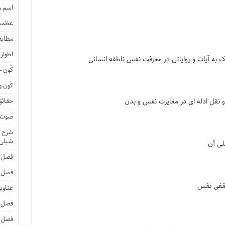
اسم 
عظمت
مطابق
اطوار
 به آیات و روایاتی در معرفت نفس ناطقه انسانی
کَون 
کَون و
نقل ادله ای در مغایرت نفس و بدن
حقائق
صوت و
شرح ا
شبلی
لی آن
فصل 
فصل 
یقفی نفس
عناوی
فصل 
فصل 